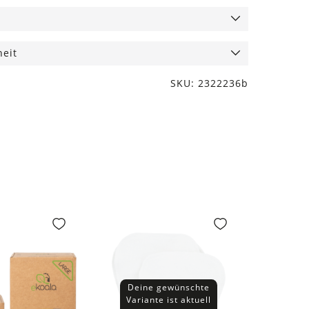
heit
SKU: 2322236b
Deine gewünschte
Variante ist aktuell