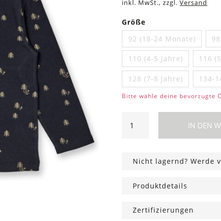
inkl. MwSt., zzgl.
Versand
Größe
92 (18-24 Monate)
98
110 (4-5 Jahre)
116 (5
128 (7-8 Jahre)
134-1
Bitte wähle deine bevorzugte 
Kinder
IN DEN 
Langarmshirt
schwarz
mit
Nicht lagernd? Werde v
Bäumen
Menge
Produktdetails
Zertifizierungen