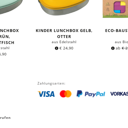
UNCHBOX
KINDER LUNCHBOX GELB,
ECO-BAUS
RÜN,
OTTER
aus Edelstahl
aus Bi
TFISCH
lstahl
€
24,90
ab
€
2
,90
Zahlungsarten:
rrufen