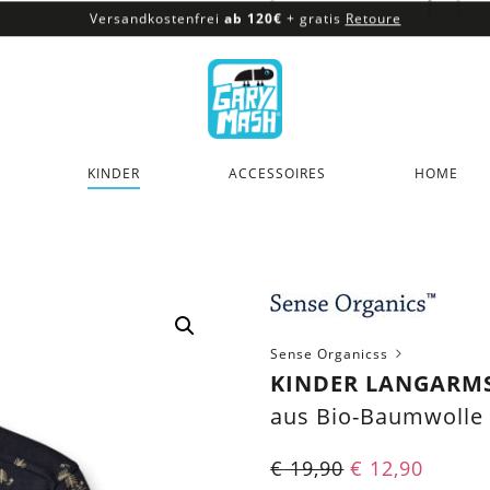
Versandkostenfrei
ab 120€
+ gratis
Retoure
100% veganes & fair produziertes Sortiment
Versandkostenfrei
ab 120€
+ gratis
Retoure
KINDER
ACCESSOIRES
HOME
Sense Organicss
KINDER LANGARM
aus Bio-Baumwolle
€
19,90
€
12,90