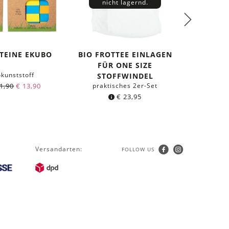
nicht lagernd.
TEINE EKUBO
BIO FROTTEE EINLAGEN
ONE SI
FÜR ONE SIZE
BIO
okunststoff
pass
STOFFWINDEL
1,90
€
13,90
praktisches 2er-Set
€
23,95
Versandarten:
FOLLOW US