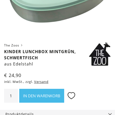
The Zoos
KINDER LUNCHBOX MINTGRÜN,
SCHWERTFISCH
aus Edelstahl
€
24,90
inkl. MwSt., zzgl.
Versand
Kinder
IN DEN WARENKORB
Lunchbox
mintgrün,
Schwertfisch
Produktdetails