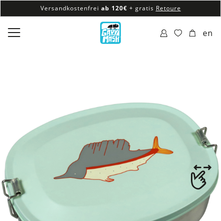
Versandkostenfrei
ab 120€
+ gratis
Retoure
100% veganes & fair produziertes Sortiment
en
Versandkostenfrei
ab 120€
+ gratis
Retoure