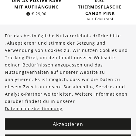
DIN A3 POSTER RABE
0,5L
MIT AUFHÄNGUNG
THERMOSFLASCHE
CANDY PINK
€
29,90
aus Edelstahl
Ursprünglicher
Aktuelle
€
34,95
€
29,95
Preis
Preis
Für das bestmögliche Nutzererlebnis drücke bitte
war:
ist:
„Akzeptieren“ und stimme der Setzung und
€ 34,95
€ 29,95.
Verwendung von Cookies zu. Wir nutzen Cookies und
Über uns
Tracking Pixel, um den Inhalt unserer Webseite
Bestellungen
deinen Bedürfnissen anzupassen und das
Nutzungsverhalten auf unserer Website zu
Kontakt & Hilfe
analysieren. Es ist möglich, dass wir die Daten zu
diesem Zweck an unsere Socialmedia-, Service- und
FOLLOW US
Analytic-Partner weiterleiten. Weitere Informationen
darüber findest du in unserer
Datenschutzbestimmung
.
Akzeptieren