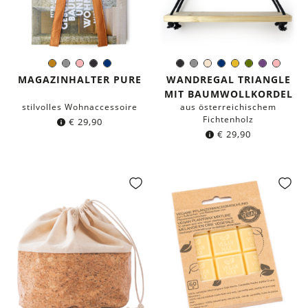
Kupfer
Grau
Rosa
Schwarz
Dunkelblau
Schwarz
Grau
Ivory
Dunkelblau
Senfgelb
Moosgrün
Lila
Rosa
Farbe:
Farbe:
MAGAZINHALTER PURE
WANDREGAL TRIANGLE
MIT BAUMWOLLKORDEL
stilvolles Wohnaccessoire
aus österreichischem
Fichtenholz
€
29,90
€
29,90