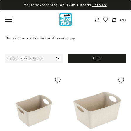
Versandkostenfrei
ab 120€
+ gratis
Retoure
100% veganes & fair produziertes Sortiment
en
Versandkostenfrei
ab 120€
+ gratis
Retoure
Shop /
Home
/
Küche
/
Aufbewahrung
Filter