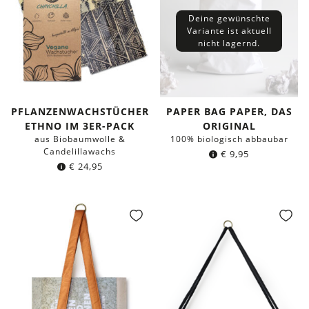
Deine gewünschte
Variante ist aktuell
nicht lagernd.
PFLANZENWACHSTÜCHER
PAPER BAG PAPER, DAS
ETHNO IM 3ER-PACK
ORIGINAL
aus Biobaumwolle &
100% biologisch abbaubar
Candelillawachs
€
9,95
€
24,95