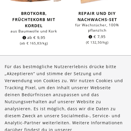
BROTKORB,
REPAIR UND DIY
FRÜCHTEKORB MIT
NACHWACHS-SET
für Wachstücher, 100%
KORDEL
pflanzlich
aus Baumwolle und Kork
€
7,95
ab
€
9,95
(
€
132,50
/kg)
(ab
€
165,83
/kg)
Seite 1 von 2
Für das bestmögliche Nutzererlebnis drücke bitte
„Akzeptieren“ und stimme der Setzung und
Verwendung von Cookies zu. Wir nutzen Cookies und
Über uns
Tracking Pixel, um den Inhalt unserer Webseite
Bestellungen
deinen Bedürfnissen anzupassen und das
Nutzungsverhalten auf unserer Website zu
Kontakt & Hilfe
analysieren. Es ist möglich, dass wir die Daten zu
diesem Zweck an unsere Socialmedia-, Service- und
FOLLOW US
Analytic-Partner weiterleiten. Weitere Informationen
darüber findest du in unserer