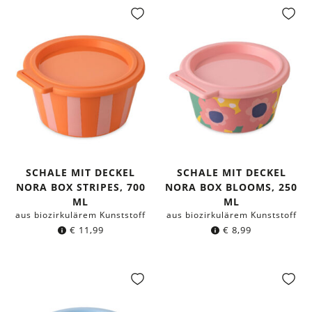
SCHALE MIT DECKEL
SCHALE MIT DECKEL
NORA BOX STRIPES, 700
NORA BOX BLOOMS, 250
ML
ML
aus biozirkulärem Kunststoff
aus biozirkulärem Kunststoff
€
11,99
€
8,99