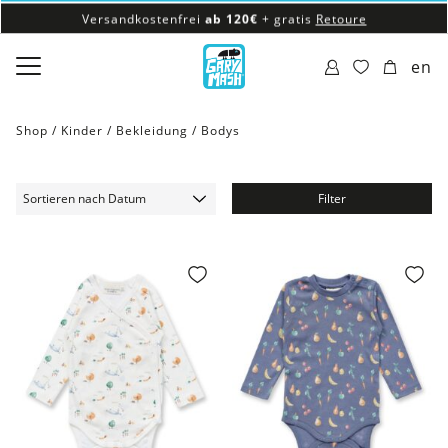
Versandkostenfrei
ab 120€
+ gratis
Retoure
100% veganes & fair produziertes Sortiment
en
Versandkostenfrei
ab 120€
+ gratis
Retoure
Shop /
Kinder
/
Bekleidung
/
Bodys
Filter