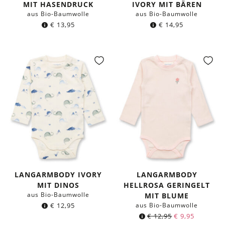
MIT HASENDRUCK
IVORY MIT BÄREN
aus Bio-Baumwolle
aus Bio-Baumwolle
€
13,95
€
14,95
LANGARMBODY IVORY
LANGARMBODY
MIT DINOS
HELLROSA GERINGELT
aus Bio-Baumwolle
MIT BLUME
€
12,95
aus Bio-Baumwolle
€
12,95
€
9,95