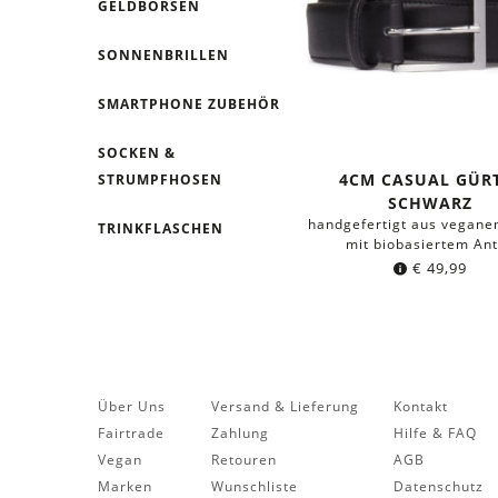
GELDBÖRSEN
SONNENBRILLEN
SMARTPHONE ZUBEHÖR
SOCKEN &
4CM CASUAL GÜR
STRUMPFHOSEN
SCHWARZ
handgefertigt aus vegane
TRINKFLASCHEN
mit biobasiertem Ant
€
49,99
Über Uns
Versand & Lieferung
Kontakt
Fairtrade
Zahlung
Hilfe & FAQ
Vegan
Retouren
AGB
Marken
Wunschliste
Datenschutz