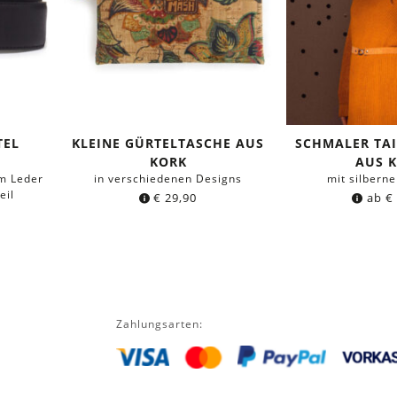
TEL
KLEINE GÜRTELTASCHE AUS
SCHMALER TA
KORK
AUS 
m Leder
in verschiedenen Designs
mit silberne
eil
€
29,90
ab
€
Zahlungsarten: