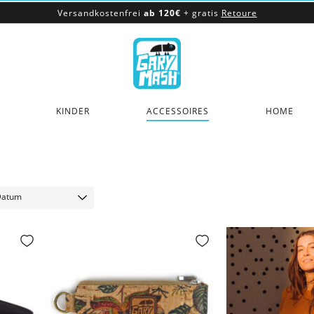
Versandkostenfrei
ab 120€
+ gratis
Retoure
100% veganes & fair produziertes Sortiment
Versandkostenfrei
ab 120€
+ gratis
Retoure
KINDER
ACCESSOIRES
HOME