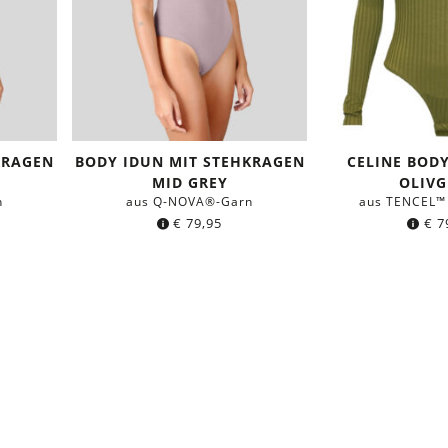
KRAGEN
BODY IDUN MIT STEHKRAGEN
CELINE BOD
MID GREY
OLIV
n
aus Q-NOVA®-Garn
aus TENCEL™ 
€
79,95
€
7