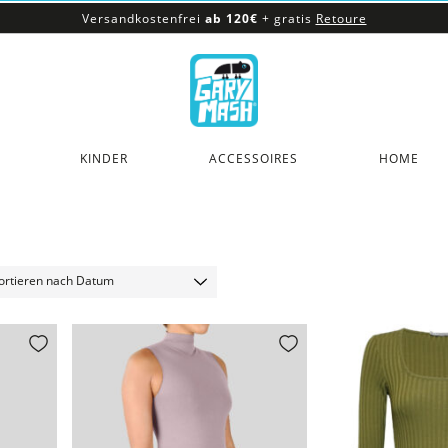
Versandkostenfrei
ab 120€
+ gratis
Retoure
100% veganes & fair produziertes Sortiment
Versandkostenfrei
ab 120€
+ gratis
Retoure
KINDER
ACCESSOIRES
HOME