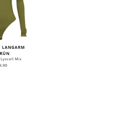
Y LANGARM
GRÜN
Lyocell Mix
9,90