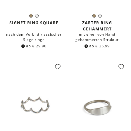
Messing
Silber
Messing
Silber
Farbe:
Farbe:
SIGNET RING SQUARE
ZARTER RING
GEHÄMMERT
nach dem Vorbild klassischer
mit einer von Hand
Siegelringe
gehämmerten Struktur
ab
€
29,90
ab
€
25,99