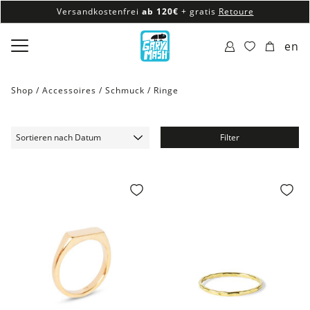
Versandkostenfrei
ab 120€
+ gratis
Retoure
100% veganes & fair produziertes Sortiment
en
Versandkostenfrei
ab 120€
+ gratis
Retoure
Shop /
Accessoires
/
Schmuck
/
Ringe
Filter