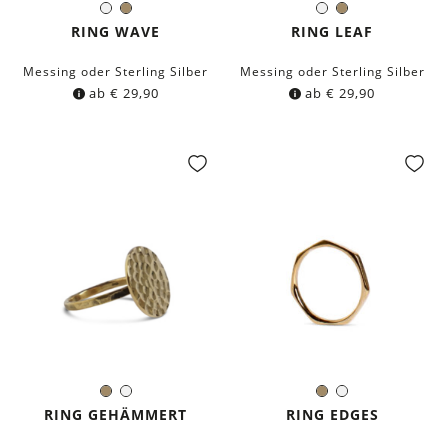
Silber
Messing
Silber
Messing
Farbe:
Farbe:
RING WAVE
RING LEAF
Messing oder Sterling Silber
Messing oder Sterling Silber
ab
€
29,90
ab
€
29,90
Messing
Silber
Messing
Silber
Farbe:
Farbe:
RING GEHÄMMERT
RING EDGES