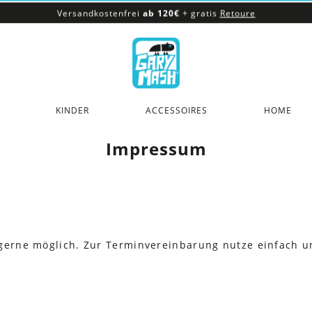
Versandkostenfrei
ab 120€
+ gratis
Retoure
100% veganes & fair produziertes Sortiment
Versandkostenfrei
ab 120€
+ gratis
Retoure
KINDER
ACCESSOIRES
HOME
Impressum
 gerne möglich. Zur Terminvereinbarung nutze einfach 