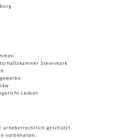
nburg
nehmen
tschaftskammer Steiermark
be
sgewerbe
64w
sgericht Leoben
 urheberrechtlich geschützt.
e vorbehalten.