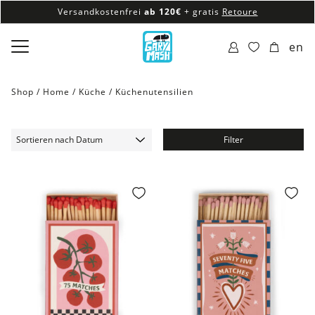
Versandkostenfrei
ab 120€
+ gratis
Retoure
100% veganes & fair produziertes Sortiment
en
Versandkostenfrei
ab 120€
+ gratis
Retoure
Shop /
Home
/
Küche
/
Küchenutensilien
Filter