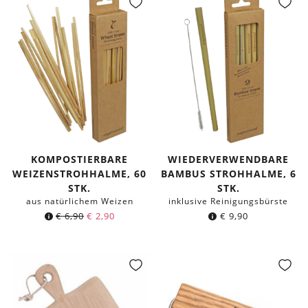
KOMPOSTIERBARE
WIEDERVERWENDBARE
WEIZENSTROHHALME, 60
BAMBUS STROHHALME, 6
STK.
STK.
aus natürlichem Weizen
inklusive Reinigungsbürste
Ursprünglicher
Aktueller
€
6,90
€
2,90
€
9,90
Preis
Preis
war:
ist:
€ 6,90
€ 2,90.