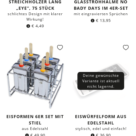
STREICHHÖLZER LANG
GLASSTROHHALME NO
„EYE“, 75 STÜCK
BADY DAYS IM 4ER-SET
schlichtes Design mit klarer
mit eingravierten Sprüchen
Wirkung!
€
13,95
€
4,49
Deine gewünschte
Variante ist aktuell
nicht lagernd.
EISFORMEN 6ER SET MIT
EISWÜRFELFORM AUS
STIEL
EDELSTAHL
aus Edelstahl
stylisch, edel und einfach!
€
49,90
€
36,90