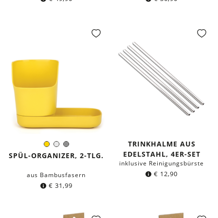
TRINKHALME AUS
Gelb
Weiß
Grau
Farbe:
EDELSTAHL, 4ER-SET
SPÜL-ORGANIZER, 2-TLG.
inklusive Reinigungsbürste
€
12,90
aus Bambusfasern
€
31,99