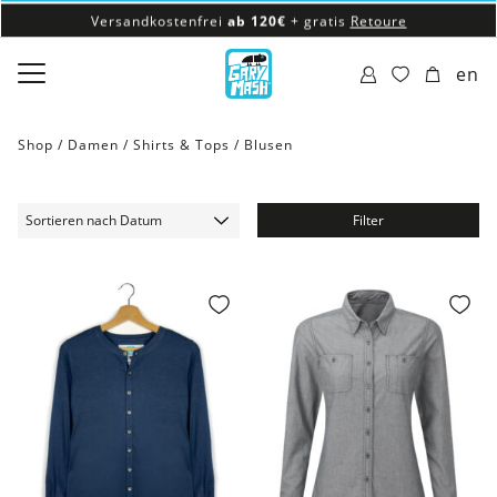
Versandkostenfrei
ab 120€
+ gratis
Retoure
100% veganes & fair produziertes Sortiment
en
Versandkostenfrei
ab 120€
+ gratis
Retoure
Shop /
Damen
/
Shirts & Tops
/
Blusen
Filter