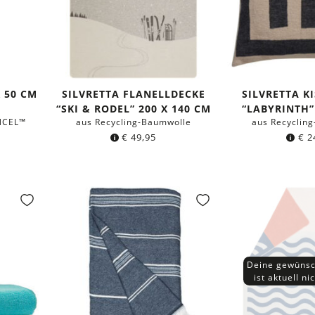
 50 CM
SILVRETTA FLANELLDECKE
SILVRETTA K
“SKI & RODEL” 200 X 140 CM
“LABYRINTH”
NCEL™
aus Recycling-Baumwolle
aus Recyclin
€
49,95
€
2
Deine gewünsc
ist aktuell ni