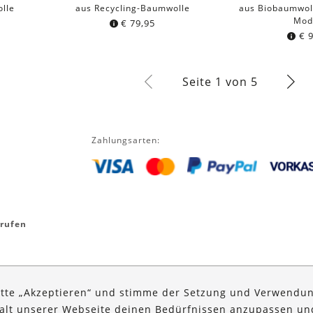
lle
aus Recycling-Baumwolle
aus Biobaumwol
Mod
€
79,95
€
9
Seite 1 von 5
Zahlungsarten:
rrufen
itte „Akzeptieren“ und stimme der Setzung und Verwendun
halt unserer Webseite deinen Bedürfnissen anzupassen u