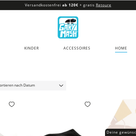
Versandkostenfrei
ab 120€
+ gratis
Retoure
100% veganes & fair produziertes Sortiment
Versandkostenfrei
ab 120€
+ gratis
Retoure
KINDER
ACCESSOIRES
HOME
Deine gewünsc