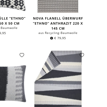
ÜLLE “ETHNO”
NOVA FLANELL ÜBERWURF
50 X 50 CM
“ETHNO” ANTHRAZIT 220 X
g-Baumwolle
145 CM
9,95
aus Recycling-Baumwolle
€
79,95