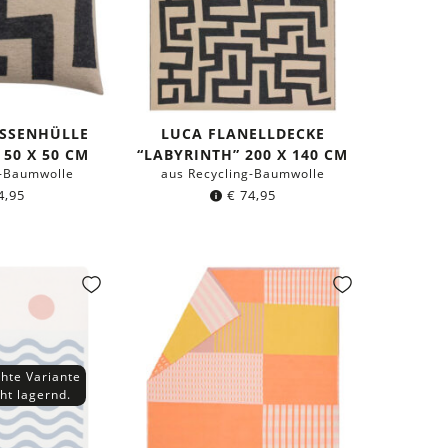
ISSENHÜLLE
LUCA FLANELLDECKE
 50 X 50 CM
“LABYRINTH” 200 X 140 CM
g-Baumwolle
aus Recycling-Baumwolle
4,95
€
74,95
hte Variante
cht lagernd.