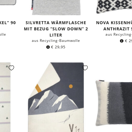
EL“ 90
SILVRETTA WÄRMFLASCHE
NOVA KISSENH
MIT BEZUG “SLOW DOWN” 2
ANTHRAZIT 
lle
aus Recyclin
LITER
aus Recycling-Baumwolle
€
2
€
29,95