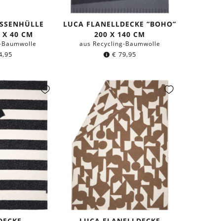
ISSENHÜLLE
LUCA FLANELLDECKE “BOHO“
 X 40 CM
200 X 140 CM
g-Baumwolle
aus Recycling-Baumwolle
4,95
€
79,95
DECKE
LUCA FLANELLDECKE