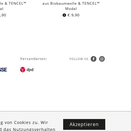
le & TENCEL™
aus Biobaumwolle & TENCEL™
al
Modal
,90
€
9,90
Versandarten:
FOLLOW US
g von Cookies zu. Wir
Akzeptieren
nd das Nutzungsverhalten