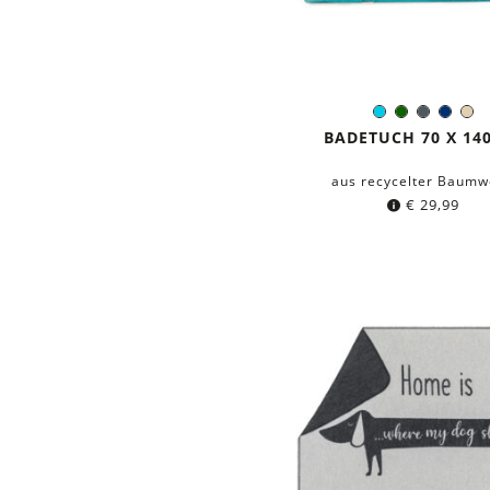
Türkis
Dunkelgrün
Dunkelg
Dunk
Be
Farbe:
BADETUCH 70 X 14
aus recycelter Baumw
€
29,99