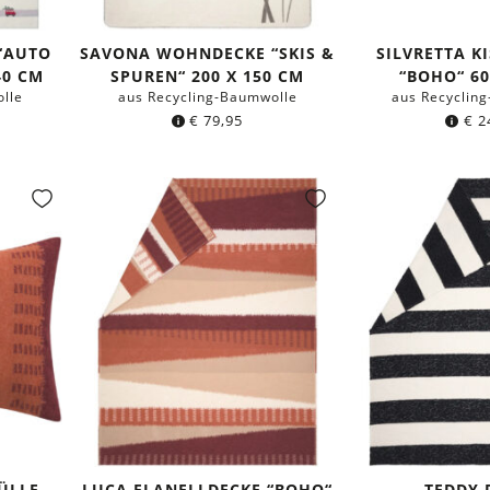
“AUTO
SAVONA WOHNDECKE “SKIS &
SILVRETTA K
40 CM
SPUREN“ 200 X 150 CM
“BOHO“ 60
lle
aus Recycling-Baumwolle
aus Recyclin
€
79,95
€
2
ÜLLE
LUCA FLANELLDECKE “BOHO“
TEDDY 