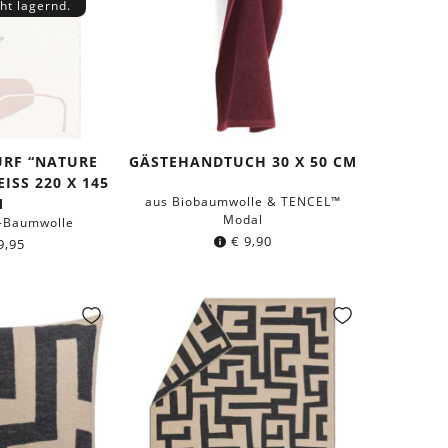
cht lagernd.
RF “NATURE
GÄSTEHANDTUCH 30 X 50 CM
SS 220 X 145 C
aus Biobaumwolle & TENCEL™
M
Modal
g-Baumwolle
€
9,90
9,95