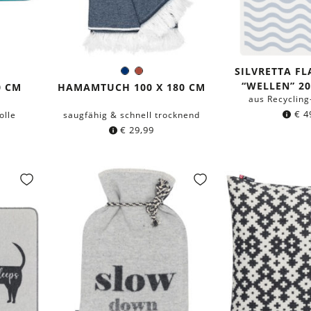
SILVRETTA F
rau
elblau
ige
Dunkelblau
Rostrot
Farbe:
“WELLEN” 20
0 CM
HAMAMTUCH 100 X 180 CM
aus Recyclin
€
4
olle
saugfähig & schnell trocknend
€
29,99