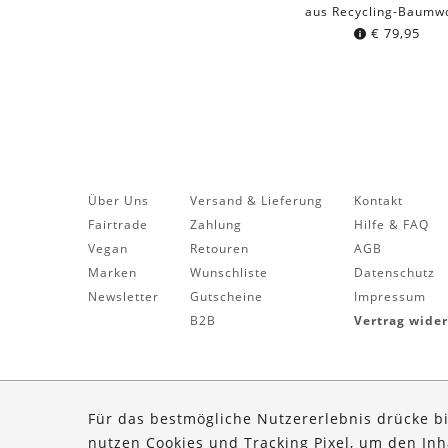
aus Recycling-Baumwo
€
79,95
Über Uns
Versand & Lieferung
Kontakt
Fairtrade
Zahlung
Hilfe & FAQ
Vegan
Retouren
AGB
Marken
Wunschliste
Datenschutz
Newsletter
Gutscheine
Impressum
B2B
Vertrag wide
Für das bestmögliche Nutzererlebnis drücke b
nutzen Cookies und Tracking Pixel, um den In