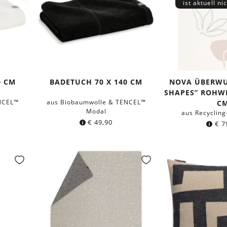
ist aktuell ni
0 CM
BADETUCH 70 X 140 CM
NOVA ÜBERWU
SHAPES” ROHWEI
NCEL™
aus Biobaumwolle & TENCEL™
Modal
aus Recyclin
€
49,90
€
7