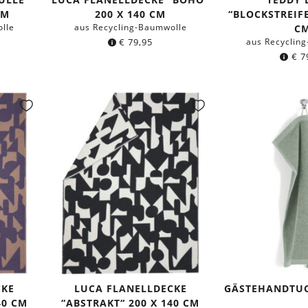
CM
200 X 140 CM
“BLOCKSTREIFE
lle
aus Recycling-Baumwolle
C
€
79,95
aus Recyclin
€
7
CKE
LUCA FLANELLDECKE
GÄSTEHANDTUC
40 CM
“ABSTRAKT“ 200 X 140 CM