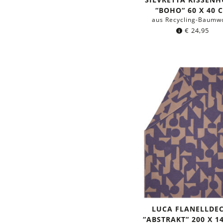
“BOHO“ 60 X 40 
aus Recycling-Baumwo
€
24,95
LUCA FLANELLDE
“ABSTRAKT“ 200 X 1