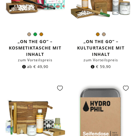
Hellbraun
Grün
Braun
Braun
Hellbraun
Farbe:
Farbe:
„ON THE GO“ –
„ON THE GO“ –
KOSMETIKTASCHE MIT
KULTURTASCHE MIT
INHALT
INHALT
zum Vorteilspreis
zum Vorteilspreis
ab
€
49,90
€
59,90