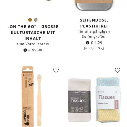
SEIFENDOSE,
Braun
Hellbraun
Farbe:
PLASTIKFREI
„ON THE GO“ – GROSSE K
für alle gängigen
ULTURTASCHE MIT I
Seifengrößen
NHALT
€
4,29
zum Vorteilspreis
(
€
53,63
/kg)
€
99,90