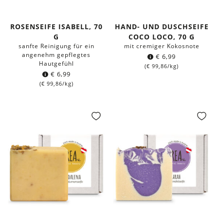
ROSENSEIFE ISABELL, 70
HAND- UND DUSCHSEIFE
G
COCO LOCO, 70 G
sanfte Reinigung für ein
mit cremiger Kokosnote
angenehm gepflegtes
€
6,99
Hautgefühl
(
€
99,86
/kg)
€
6,99
(
€
99,86
/kg)