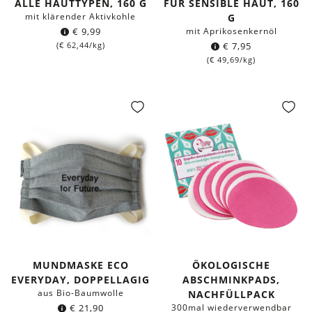
ALLE HAUTTYPEN, 160 G
FÜR SENSIBLE HAUT, 160
mit klärender Aktivkohle
G
€
9,99
mit Aprikosenkernöl
(
€
62,44
/kg)
€
7,95
(
€
49,69
/kg)
MUNDMASKE ECO
ÖKOLOGISCHE
EVERYDAY, DOPPELLAGIG
ABSCHMINKPADS,
aus Bio-Baumwolle
NACHFÜLLPACK
€
21,90
300mal wiederverwendbar