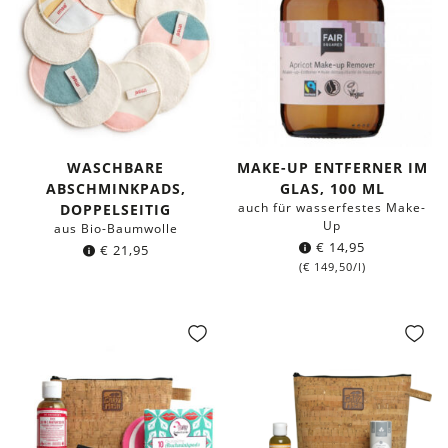
WASCHBARE
MAKE-UP ENTFERNER IM
ABSCHMINKPADS,
GLAS, 100 ML
auch für wasserfestes Make-
DOPPELSEITIG
Up
aus Bio-Baumwolle
€
14,95
€
21,95
(
€
149,50
/l)