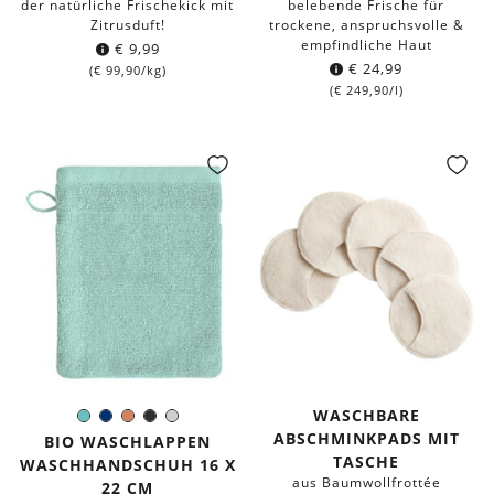
der natürliche Frischekick mit
belebende Frische für
Zitrusduft!
trockene, anspruchsvolle &
empfindliche Haut
€
9,99
€
24,99
(
€
99,90
/kg)
(
€
249,90
/l)
WASCHBARE
Mint
Dunkelblau
Terracotta
Schwarz
Hellgrau
Farbe:
ABSCHMINKPADS MIT
BIO WASCHLAPPEN
TASCHE
WASCHHANDSCHUH 16 X
aus Baumwollfrottée
22 CM