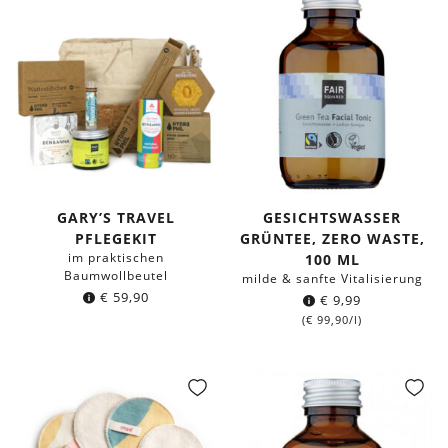
GARY’S TRAVEL
GESICHTSWASSER
PFLEGEKIT
GRÜNTEE, ZERO WASTE,
im praktischen
100 ML
Baumwollbeutel
milde & sanfte Vitalisierung
€
59,90
€
9,99
(
€
99,90
/l)