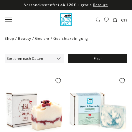
Versandkostenfrei
ab 120€
+ gratis
Retoure
100% veganes & fair produziertes Sortiment
en
Versandkostenfrei
ab 120€
+ gratis
Retoure
Shop /
Beauty
/
Gesicht
/
Gesichtsreinigung
Filter