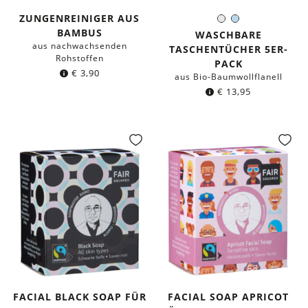
ZUNGENREINIGER AUS
Weiß
Hellblau
Farbe:
BAMBUS
WASCHBARE
aus nachwachsenden
TASCHENTÜCHER 5ER-
Rohstoffen
PACK
€
3,90
aus Bio-Baumwollflanell
€
13,95
FACIAL BLACK SOAP FÜR
FACIAL SOAP APRICOT