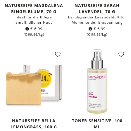
NATURSEIFE MAGDALENA
NATURSEIFE SARAH
RINGELBLUME, 70 G
LAVENDEL, 70 G
ideal für die Pflege
beruhigender Lavendelduft für
empfindlicher Haut
Momente der Entspannung
€
6,99
€
6,99
(
€
99,86
/kg)
(
€
99,86
/kg)
NATURSEIFE BELLA
TONER SENSITIVE, 100
LEMONGRASS, 100 G
ML