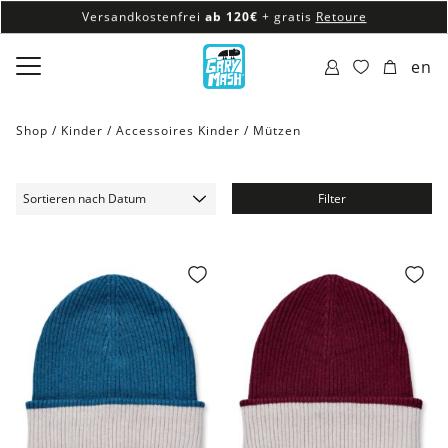
Versandkostenfrei
ab 120€
+ gratis
Retoure
100% veganes & fair produziertes Sortiment
en
Versandkostenfrei
ab 120€
+ gratis
Retoure
Shop /
Kinder
/
Accessoires Kinder
/
Mützen
Filter