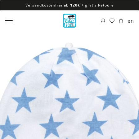
Versandkostenfrei
ab 120€
+ gratis
Retoure
100% veganes & fair produziertes Sortiment
en
Versandkostenfrei
ab 120€
+ gratis
Retoure