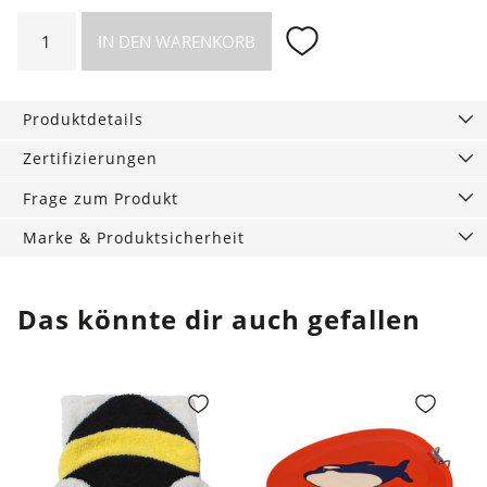
Häubchen
IN DEN WARENKORB
mit
blauen
Sternen
Produktdetails
Menge
Zertifizierungen
Frage zum Produkt
Marke & Produktsicherheit
Das könnte dir auch gefallen