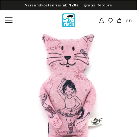
Versandkostenfrei
ab 120€
+ gratis
Retoure
100% veganes & fair produziertes Sortiment
en
Versandkostenfrei
ab 120€
+ gratis
Retoure