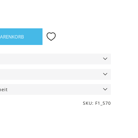
WARENKORB
heit
SKU: F1_570