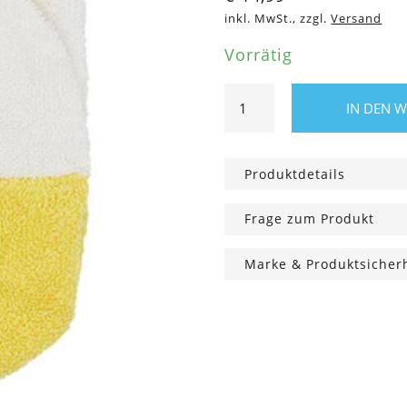
inkl. MwSt., zzgl.
Versand
Vorrätig
Kinder
IN DEN 
Waschlappen
Ente,
Klein
Produktdetails
Menge
Frage zum Produkt
Marke & Produktsicher