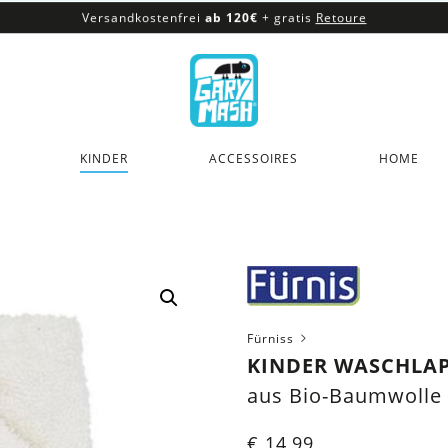
Versandkostenfrei
ab 120€
+ gratis
Retoure
100% veganes & fair produziertes Sortiment
Versandkostenfrei
ab 120€
+ gratis
Retoure
KINDER
ACCESSOIRES
HOME
Fürniss
KINDER WASCHLAP
aus Bio-Baumwolle
€
14,99