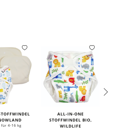
 STOFFWINDEL
ALL-IN-ONE
A
SNOWLAND
STOFFWINDEL BIO,
STOF
 für 4-16 kg
WILDLIFE
W