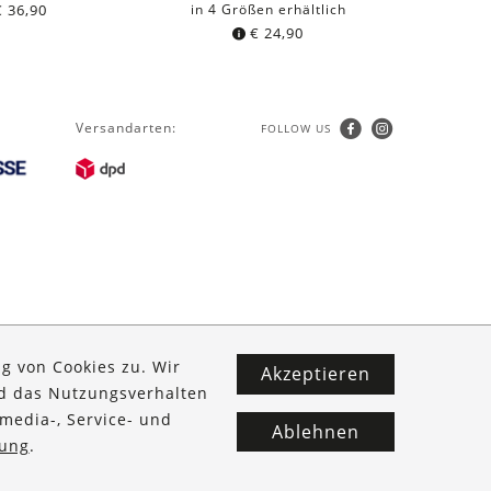
€
36,90
in 4 Größen erhältlich
in 4 G
€
24,90
Versandarten:
FOLLOW US
g von Cookies zu. Wir
Akzeptieren
nd das Nutzungsverhalten
media-, Service- und
Ablehnen
ung
.