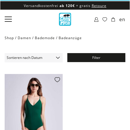
Versandkostenfrei
ab 120€
+ gratis
Retoure
100% veganes & fair produziertes Sortiment
en
Versandkostenfrei
ab 120€
+ gratis
Retoure
Shop /
Damen
/
Bademode
/
Badeanzüge
Filter