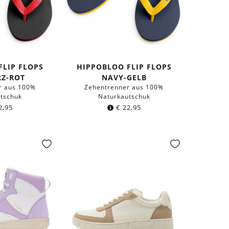
FLIP FLOPS
HIPPOBLOO FLIP FLOPS
Z-ROT
NAVY-GELB
r aus 100%
Zehentrenner aus 100%
tschuk
Naturkautschuk
2,95
€
22,95