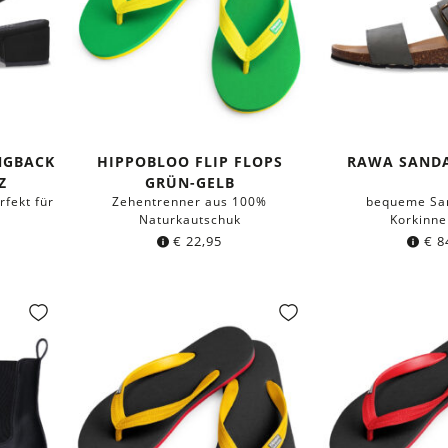
NGBACK
HIPPOBLOO FLIP FLOPS
RAWA SAND
Z
GRÜN-GELB
rfekt für
Zehentrenner aus 100%
bequeme San
Naturkautschuk
Korkinne
€
22,95
€
8