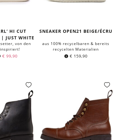
RL‘ HI CUT
SNEAKER OPEN21 BEIGE/ÉCRU
 | JUST WHITE
setter, von den
aus 100% recycelbaren & bereits
inspiriert!
recycelten Materialien
9
€
99,90
€
159,90