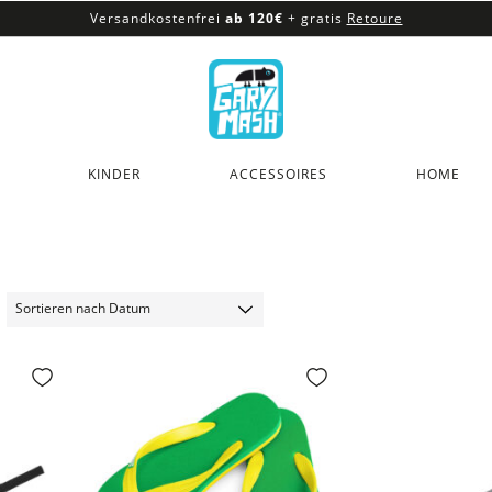
Versandkostenfrei
ab 120€
+ gratis
Retoure
100% veganes & fair produziertes Sortiment
Versandkostenfrei
ab 120€
+ gratis
Retoure
KINDER
ACCESSOIRES
HOME