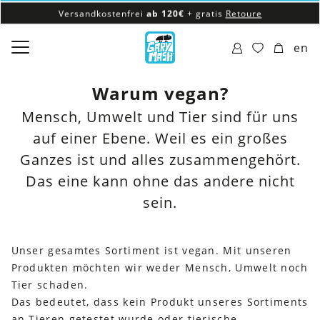
Versandkostenfrei
ab 120€
+ gratis
Retoure
100% veganes & fair produziertes Sortiment
en
Versandkostenfrei
ab 120€
+ gratis
Retoure
Warum vegan?
Mensch, Umwelt und Tier sind für uns
auf einer Ebene. Weil es ein großes
Ganzes ist und alles zusammengehört.
Das eine kann ohne das andere nicht
sein.
Unser gesamtes Sortiment ist vegan. Mit unseren
Produkten möchten wir weder Mensch, Umwelt noch
Tier schaden.
Das bedeutet, dass kein Produkt unseres Sortiments
an Tieren getestet wurde oder tierische