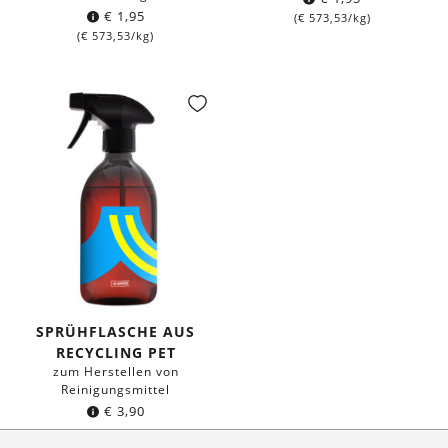
€
1,95
(
€
573,53
/kg)
(
€
573,53
/kg)
SPRÜHFLASCHE AUS
RECYCLING PET
zum Herstellen von
Reinigungsmittel
€
3,90