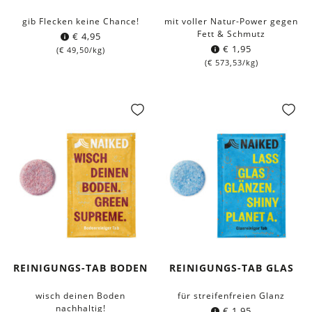
gib Flecken keine Chance!
mit voller Natur-Power gegen
Fett & Schmutz
€
4,95
€
1,95
(
€
49,50
/kg)
(
€
573,53
/kg)
REINIGUNGS-TAB BODEN
REINIGUNGS-TAB GLAS
wisch deinen Boden
für streifenfreien Glanz
nachhaltig!
€
1,95