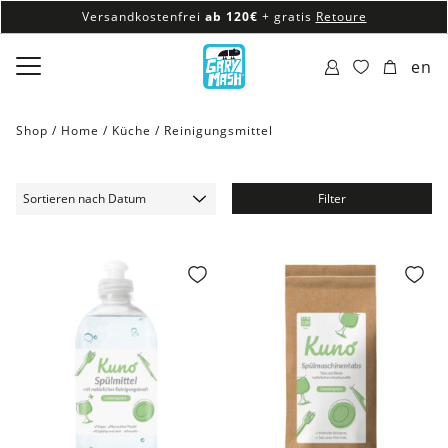
Versandkostenfrei
ab 120€
+ gratis
Retoure
100% veganes & fair produziertes Sortiment
en
Versandkostenfrei
ab 120€
+ gratis
Retoure
Shop /
Home
/
Küche
/
Reinigungsmittel
Filter