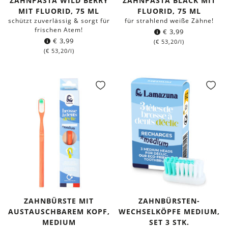
ZAHNPASTA WILD BERRY
ZAHNPASTA BLACK MIT
MIT FLUORID, 75 ML
FLUORID, 75 ML
schützt zuverlässig & sorgt für
für strahlend weiße Zähne!
frischen Atem!
€
3,99
€
3,99
(
€
53,20
/l)
(
€
53,20
/l)
ZAHNBÜRSTE MIT
ZAHNBÜRSTEN-
AUSTAUSCHBAREM KOPF,
WECHSELKÖPFE MEDIUM,
MEDIUM
SET 3 STK.