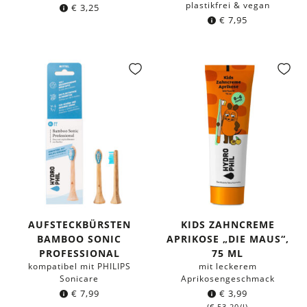
plastikfrei & vegan
€
3,25
€
7,95
AUFSTECKBÜRSTEN
KIDS ZAHNCREME
BAMBOO SONIC
APRIKOSE „DIE MAUS“,
PROFESSIONAL
75 ML
kompatibel mit PHILIPS
mit leckerem
Sonicare
Aprikosengeschmack
€
7,99
€
3,99
(
€
53,20
/l)