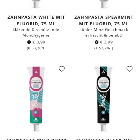
ZAHNPASTA WHITE MIT
ZAHNPASTA SPEARMINT
FLUORID, 75 ML
MIT FLUORID, 75 ML
klärende & schützende
kühler Minz-Geschmack
Mundhygiene
erfrischt & belebt!
€
3,99
€
3,99
(
€
53,20
/l)
(
€
53,20
/l)