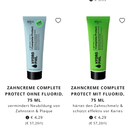
ZAHNCREME COMPLETE
ZAHNCREME COMPLETE
PROTECT OHNE FLUORID,
PROTECT MIT FLUORID,
75 ML
75 ML
vermindert Neubildung von
härtet den Zahnschmelz &
Zahnstein & Plaque
schützt effektiv vor Karies
€
4,29
€
4,29
(
€
57,20
/l)
(
€
57,20
/l)