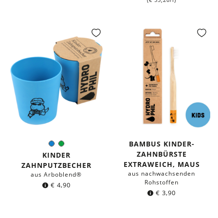
BAMBUS KINDER-
Blau
Grün
Farbe:
ZAHNBÜRSTE
KINDER
EXTRAWEICH, MAUS
ZAHNPUTZBECHER
aus nachwachsenden
aus Arboblend®
Rohstoffen
€
4,90
€
3,90