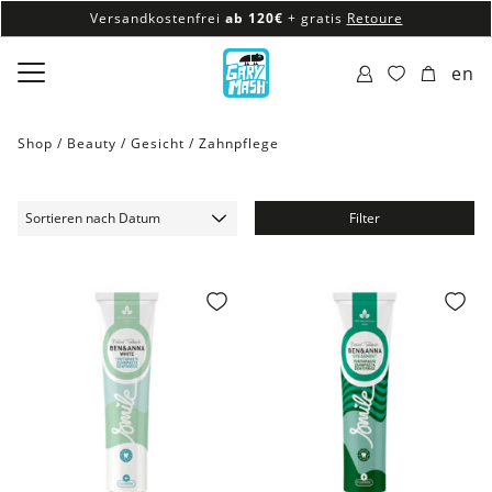
Versandkostenfrei
ab 120€
+ gratis
Retoure
100% veganes & fair produziertes Sortiment
en
Versandkostenfrei
ab 120€
+ gratis
Retoure
Shop /
Beauty
/
Gesicht
/
Zahnpflege
Filter