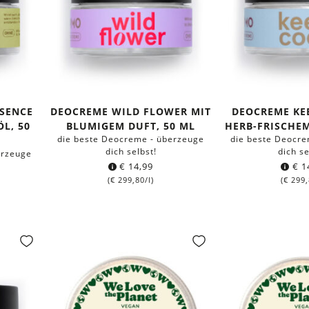
SSENCE
DEOCREME WILD FLOWER MIT
DEOCREME KE
ÖL, 50
BLUMIGEM DUFT, 50 ML
HERB-FRISCHEM
die beste Deocreme - überzeuge
die beste Deocre
dich selbst!
dich se
erzeuge
€
14,99
€
1
(
€
299,80
/l)
(
€
299,