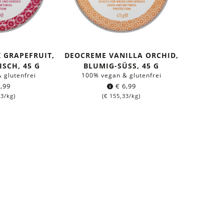
 GRAPEFRUIT,
DEOCREME VANILLA ORCHID,
ISCH, 45 G
BLUMIG-SÜSS, 45 G
 glutenfrei
100% vegan & glutenfrei
,99
€
6,99
33
/kg)
(
€
155,33
/kg)