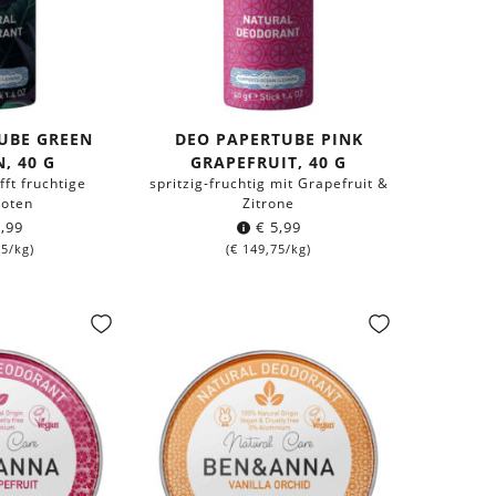
UBE GREEN
DEO PAPERTUBE PINK
, 40 G
GRAPEFRUIT, 40 G
fft fruchtige
spritzig-fruchtig mit Grapefruit &
noten
Zitrone
,99
€
5,99
75
/kg)
(
€
149,75
/kg)