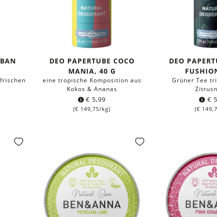
RBAN
DEO PAPERTUBE COCO
DEO PAPERT
MANIA, 40 G
FUSHION
frischen
eine tropische Komposition aus
Grüner Tee tri
Kokos & Ananas
Zitrus
€
5,99
€
5
(
€
149,75
/kg)
(
€
149,