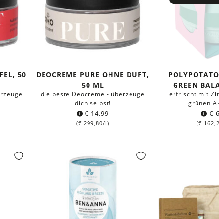
EL, 50
DEOCREME PURE OHNE DUFT,
POLYPOTATO
50 ML
GREEN BALA
erzeuge
die beste Deocreme - überzeuge
erfrischt mit Z
dich selbst!
grünen A
€
14,99
€
6
(
€
299,80
/l)
(
€
162,