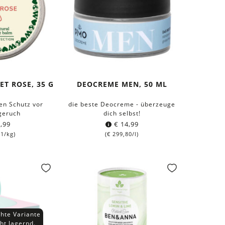
T ROSE, 35 G
DEOCREME MEN, 50 ML
en Schutz vor
die beste Deocreme - überzeuge
geruch
dich selbst!
,99
€
14,99
71
/kg)
(
€
299,80
/l)
hte Variante
cht lagernd.