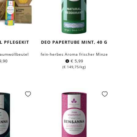
L PFLEGEKIT
DEO PAPERTUBE MINT, 40 G
Baumwollbeutel
fein-herbes Aroma frischer Minze
9,90
€
5,99
(
€
149,75
/kg)