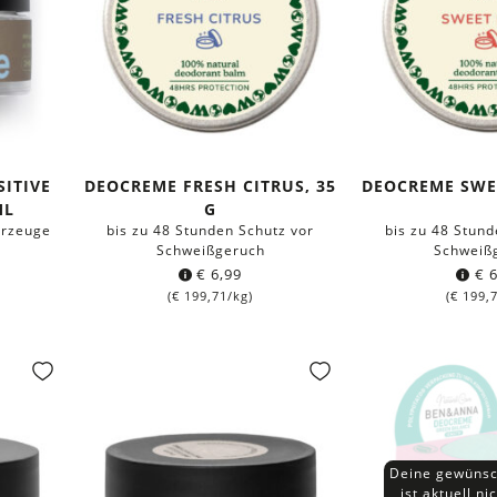
ITIVE
DEOCREME FRESH CITRUS, 35
DEOCREME SWEE
ML
G
erzeuge
bis zu 48 Stunden Schutz vor
bis zu 48 Stund
Schweißgeruch
Schweiß
€
6,99
€
6
(
€
199,71
/kg)
(
€
199,
Deine gewünsc
ist aktuell ni