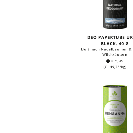
DEO PAPERTUBE U
BLACK, 40 G
Duft nach Nadelbäumen & 
Wildkräutern
€
5,99
(
€
149,75
/kg)