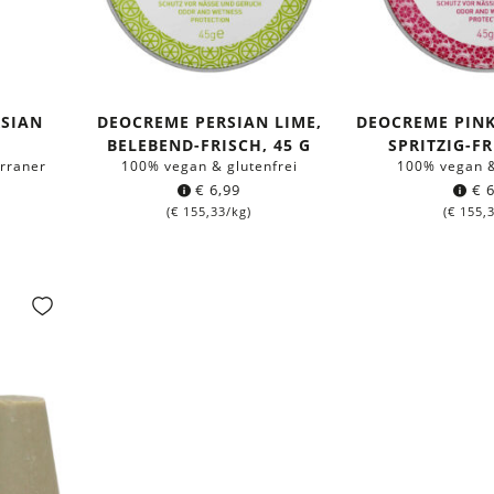
RSIAN
DEOCREME PERSIAN LIME,
DEOCREME PINK
BELEBEND-FRISCH, 45 G
SPRITZIG-FR
erraner
100% vegan & glutenfrei
100% vegan &
€
6,99
€
6
(
€
155,33
/kg)
(
€
155,