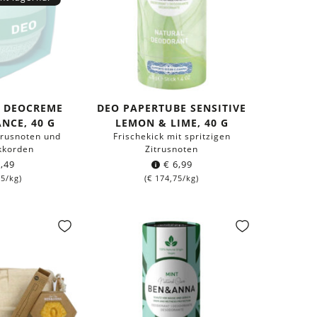
 DEOCREME
DEO PAPERTUBE SENSITIVE
NCE, 40 G
LEMON & LIME, 40 G
itrusnoten und
Frischekick mit spritzigen
kkorden
Zitrusnoten
,49
€
6,99
25
/kg)
(
€
174,75
/kg)