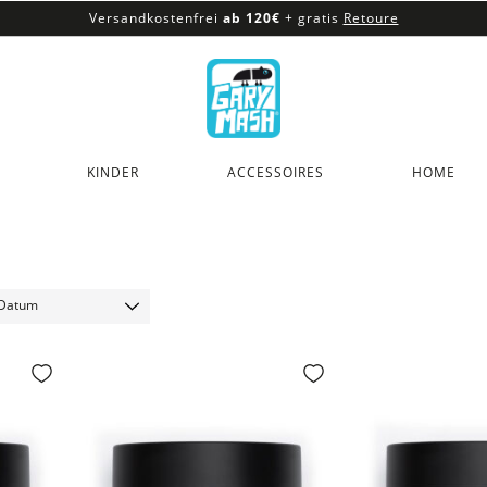
Versandkostenfrei
ab 120€
+ gratis
Retoure
100% veganes & fair produziertes Sortiment
Versandkostenfrei
ab 120€
+ gratis
Retoure
KINDER
ACCESSOIRES
HOME