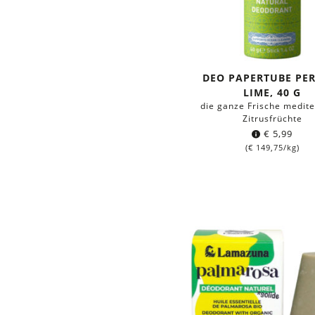
DEO PAPERTUBE PE
LIME, 40 G
die ganze Frische medit
Zitrusfrüchte
€
5,99
(
€
149,75
/kg)