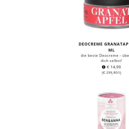
DEOCREME GRANATAPF
ML
die beste Deocreme - üb
dich selbst!
€
14,99
(
€
299,80
/l)