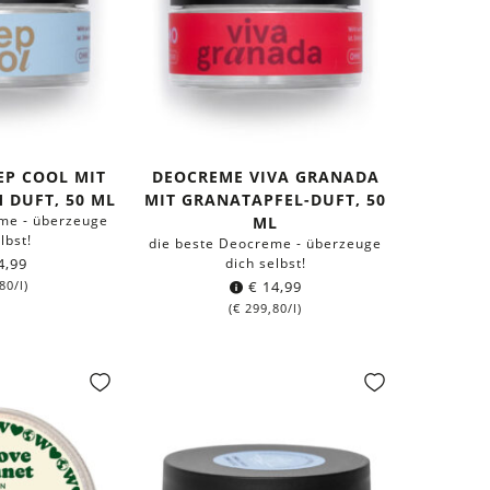
EP COOL MIT
DEOCREME VIVA GRANADA
 DUFT, 50 ML
MIT GRANATAPFEL-DUFT, 50
me - überzeuge
ML
lbst!
die beste Deocreme - überzeuge
4,99
dich selbst!
80
/l)
€
14,99
(
€
299,80
/l)