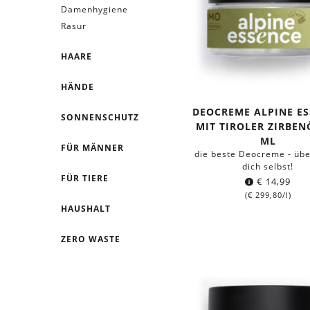
Damenhygiene
Rasur
HAARE
HÄNDE
DEOCREME ALPINE E
SONNENSCHUTZ
MIT TIROLER ZIRBEN
ML
FÜR MÄNNER
die beste Deocreme - üb
dich selbst!
FÜR TIERE
€
14,99
(
€
299,80
/l)
HAUSHALT
ZERO WASTE