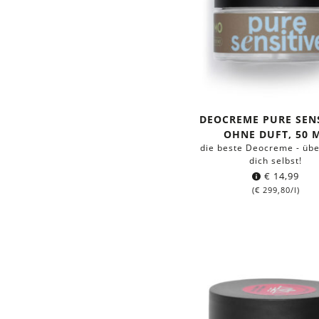
DEOCREME PURE SENS
OHNE DUFT, 50 
die beste Deocreme - üb
dich selbst!
€
14,99
(
€
299,80
/l)