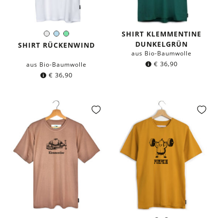
SHIRT KLEMMENTINE
Weiß
Hellblau
Mintgrün
Farbe:
DUNKELGRÜN
SHIRT RÜCKENWIND
aus Bio-Baumwolle
€
36,90
aus Bio-Baumwolle
€
36,90