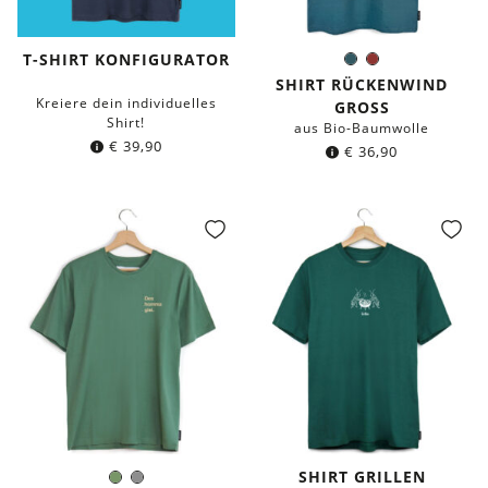
T-SHIRT KONFIGURATOR
Dunkles
Kastanie
Farbe:
Petrol
SHIRT RÜCKENWIND
Kreiere dein individuelles
GROSS
Shirt!
aus Bio-Baumwolle
€
39,90
€
36,90
SHIRT GRILLEN
Olivgrün
Grau