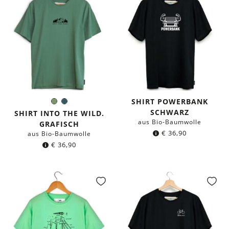
SHIRT POWERBANK
Olivgrün
Dunkles
Farbe:
SCHWARZ
Petrol
SHIRT INTO THE WILD.
aus Bio-Baumwolle
GRAFISCH
€
36,90
aus Bio-Baumwolle
€
36,90