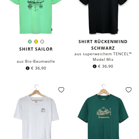
SHIRT RÜCKENWIND
Mintgrün
Gelb
Weiß
Farbe:
SCHWARZ
SHIRT SAILOR
aus superweichem TENCEL™
Modal Mix
aus Bio-Baumwolle
€
36,90
€
36,90