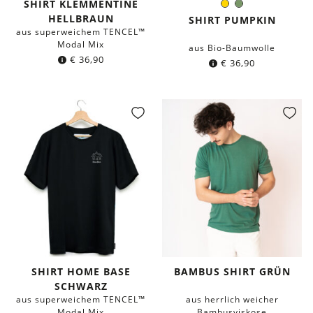
SHIRT KLEMMENTINE
Gelb
Olivgrün
Farbe:
HELLBRAUN
SHIRT PUMPKIN
aus superweichem TENCEL™
Modal Mix
aus Bio-Baumwolle
€
36,90
€
36,90
SHIRT HOME BASE
BAMBUS SHIRT GRÜN
SCHWARZ
aus superweichem TENCEL™
aus herrlich weicher
Modal Mix
Bambusviskose