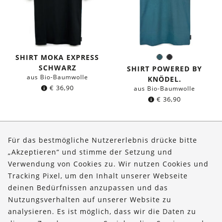
SHIRT MOKA EXPRESS
Dunkles
Schwarz
Farbe:
SCHWARZ
Petrol
SHIRT POWERED BY
aus Bio-Baumwolle
KNÖDEL.
€
36,90
aus Bio-Baumwolle
€
36,90
Seite 1 von 7
Für das bestmögliche Nutzererlebnis drücke bitte
„Akzeptieren“ und stimme der Setzung und
Verwendung von Cookies zu. Wir nutzen Cookies und
Über uns
Tracking Pixel, um den Inhalt unserer Webseite
Bestellungen
deinen Bedürfnissen anzupassen und das
Nutzungsverhalten auf unserer Website zu
Kontakt & Hilfe
analysieren. Es ist möglich, dass wir die Daten zu