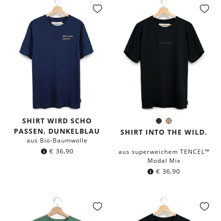
SHIRT WIRD SCHO
Schwarz
Hellbraun
Farbe:
PASSEN. DUNKELBLAU
SHIRT INTO THE WILD.
aus Bio-Baumwolle
€
36,90
aus superweichem TENCEL™
Modal Mix
€
36,90