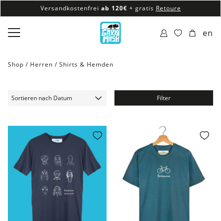
Versandkostenfrei
ab 120€
+ gratis
Retoure
100% veganes & fair produziertes Sortiment
en
Versandkostenfrei
ab 120€
+ gratis
Retoure
Shop /
Herren
/
Shirts & Hemden
Filter