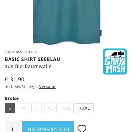
GARY MASH®s
BASIC SHIRT SEEBLAU
aus Bio-Baumwolle
€
31,90
inkl. MwSt., zzgl.
Versand
Größe
S
M
L
XL
XXL
XXXL
Basic
IN DEN WARENKORB
Shirt