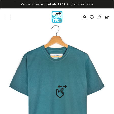
Versandkostenfrei
ab 120€
+ gratis
Retoure
100% veganes & fair produziertes Sortiment
en
Versandkostenfrei
ab 120€
+ gratis
Retoure