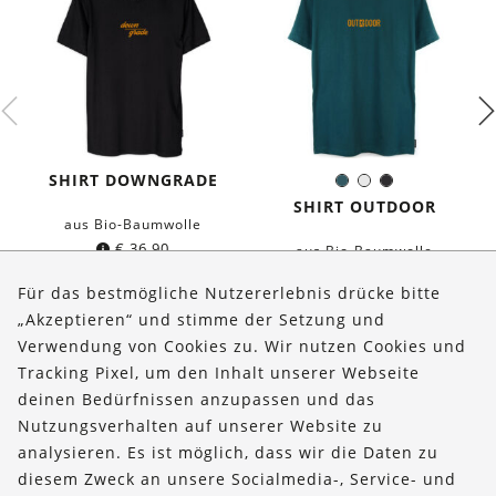
SHIRT DOWNGRADE
Dunkles
Weiß
Schwarz
Farbe:
Petrol
SHIRT OUTDOOR
aus Bio-Baumwolle
€
36,90
aus Bio-Baumwolle
€
36,90
Für das bestmögliche Nutzererlebnis drücke bitte
„Akzeptieren“ und stimme der Setzung und
Verwendung von Cookies zu. Wir nutzen Cookies und
Über uns
Tracking Pixel, um den Inhalt unserer Webseite
Bestellungen
deinen Bedürfnissen anzupassen und das
Nutzungsverhalten auf unserer Website zu
Kontakt & Hilfe
analysieren. Es ist möglich, dass wir die Daten zu
diesem Zweck an unsere Socialmedia-, Service- und
FOLLOW US