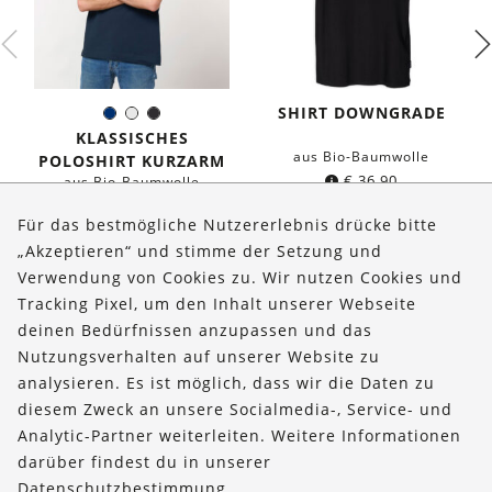
SHIRT DOWNGRADE
Dunkelblau
Weiß
Schwarz
Farbe:
KLASSISCHES
aus Bio-Baumwolle
POLOSHIRT KURZARM
€
36,90
aus Bio-Baumwolle
€
39,90
Für das bestmögliche Nutzererlebnis drücke bitte
„Akzeptieren“ und stimme der Setzung und
Verwendung von Cookies zu. Wir nutzen Cookies und
Über uns
Tracking Pixel, um den Inhalt unserer Webseite
Bestellungen
deinen Bedürfnissen anzupassen und das
Nutzungsverhalten auf unserer Website zu
Kontakt & Hilfe
analysieren. Es ist möglich, dass wir die Daten zu
diesem Zweck an unsere Socialmedia-, Service- und
FOLLOW US
Analytic-Partner weiterleiten. Weitere Informationen
darüber findest du in unserer
Datenschutzbestimmung
.