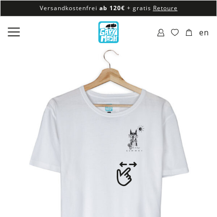
Versandkostenfrei
ab 120€
+ gratis
Retoure
100% veganes & fair produziertes Sortiment
en
Versandkostenfrei
ab 120€
+ gratis
Retoure