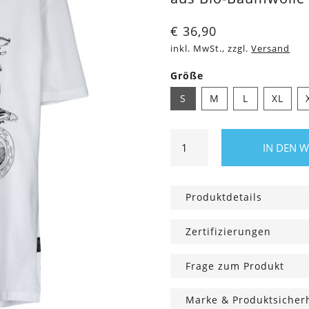
€
36,90
inkl. MwSt., zzgl.
Versand
Größe
S
M
L
XL
Shirt
IN DEN 
Sommerfuchs
Weiß
Menge
Produktdetails
Zertifizierungen
Frage zum Produkt
Marke & Produktsicher