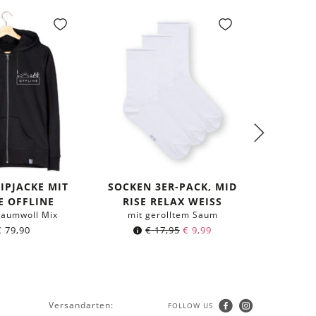
IPJACKE MIT
SOCKEN 3ER-PACK, MID
E OFFLINE
RISE RELAX WEISS
SHIR
Baumwoll Mix
mit gerolltem Saum
€
79,90
€
17,95
€
9,99
aus 
Versandarten:
FOLLOW US