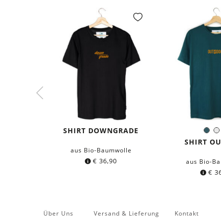
SHIRT DOWNGRADE
Dun
Farb
Petro
SHIRT O
aus Bio-Baumwolle
€
36,90
aus Bio-B
€
36
Über Uns
Versand & Lieferung
Kontakt