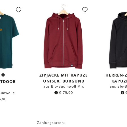
ZIPJACKE MIT KAPUZE
HERREN-Z
kles
Weiß
Schwarz
e:
UNISEX, BURGUND
KAPUZ
l
UTDOOR
aus Bio-Baumwoll Mix
aus Bio-
€
79,90
aumwolle
,90
Zahlungsarten: