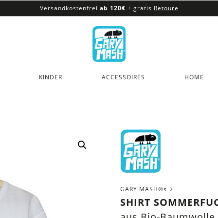
Versandkostenfrei
ab 120€
+ gratis
Retoure
100% veganes & fair produziertes Sortiment
Versandkostenfrei
ab 120€
+ gratis
Retoure
KINDER
ACCESSOIRES
HOME
GARY MASH®s
SHIRT SOMMERFUC
aus Bio-Baumwolle