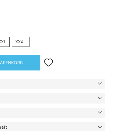
XXL
XXXL
WARENKORB
heit