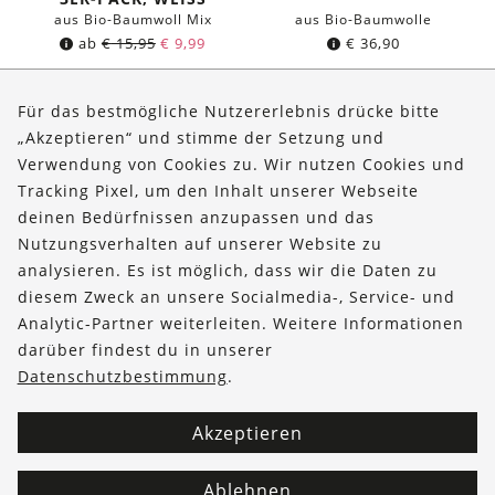
aus Bio-Baumwoll Mix
aus Bio-Baumwolle
ab
€
15,95
€
9,99
€
36,90
Für das bestmögliche Nutzererlebnis drücke bitte
„Akzeptieren“ und stimme der Setzung und
Verwendung von Cookies zu. Wir nutzen Cookies und
Über uns
Tracking Pixel, um den Inhalt unserer Webseite
Bestellungen
deinen Bedürfnissen anzupassen und das
Nutzungsverhalten auf unserer Website zu
Kontakt & Hilfe
analysieren. Es ist möglich, dass wir die Daten zu
diesem Zweck an unsere Socialmedia-, Service- und
FOLLOW US
Analytic-Partner weiterleiten. Weitere Informationen
darüber findest du in unserer
Datenschutzbestimmung
.
Akzeptieren
Ablehnen