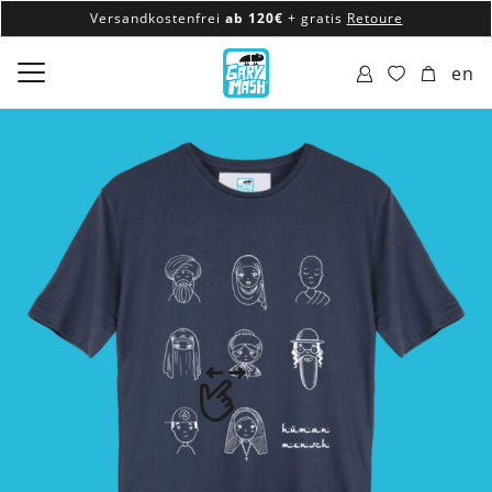
Versandkostenfrei
ab 120€
+ gratis
Retoure
100% veganes & fair produziertes Sortiment
en
Versandkostenfrei
ab 120€
+ gratis
Retoure