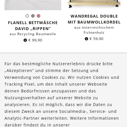
WANDREGAL DOUBLE
Weiß
Grau
Koralle
Farbe:
MIT BAUMWOLLKORDEL
FLANELL BETTWÄSCHE
aus österreichischem
DAVID „RIPPEN“
Fichtenholz
aus Recycling-Baumwolle
€
59,90
€
99,90
Seite 1 von 2
Für das bestmögliche Nutzererlebnis drücke bitte
„Akzeptieren“ und stimme der Setzung und
Verwendung von Cookies zu. Wir nutzen Cookies und
Über uns
Tracking Pixel, um den Inhalt unserer Webseite
Bestellungen
deinen Bedürfnissen anzupassen und das
Nutzungsverhalten auf unserer Website zu
Kontakt & Hilfe
analysieren. Es ist möglich, dass wir die Daten zu
diesem Zweck an unsere Socialmedia-, Service- und
FOLLOW US
Analytic-Partner weiterleiten. Weitere Informationen
darüber findest du in unserer