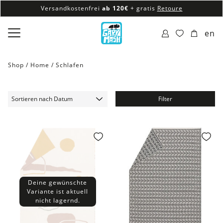
Versandkostenfrei
ab 120€
+ gratis
Retoure
100% veganes & fair produziertes Sortiment
en
Versandkostenfrei
ab 120€
+ gratis
Retoure
Shop /
Home
/
Schlafen
Filter
Deine gewünschte
Variante ist aktuell
nicht lagernd.