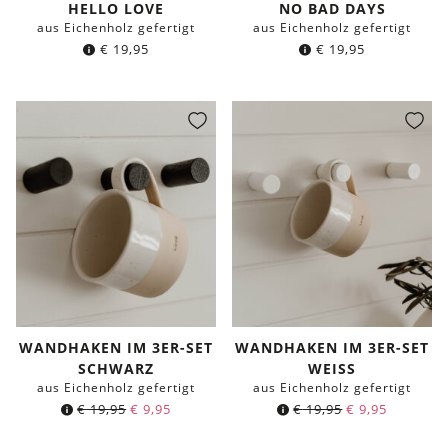
HELLO LOVE
NO BAD DAYS
aus Eichenholz gefertigt
aus Eichenholz gefertigt
€
19,95
€
19,95
WANDHAKEN IM 3ER-SET
WANDHAKEN IM 3ER-SET
SCHWARZ
WEISS
aus Eichenholz gefertigt
aus Eichenholz gefertigt
Ursprünglicher
Aktueller
Ursprünglicher
Aktuelle
€
19,95
€
9,95
€
19,95
€
9,95
Preis
Preis
Preis
Preis