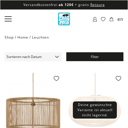
Versandkostenfrei
ab 120€
+ gratis
Retoure
100% veganes & fair produziertes Sortiment
en
Versandkostenfrei
ab 120€
+ gratis
Retoure
Shop /
Home
/
Leuchten
Filter
Deine gewünschte
Variante ist aktuell
nicht lagernd.