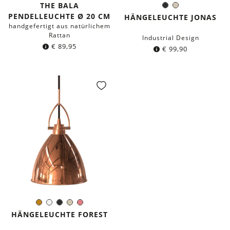
THE BALA
Schwarz
Taupe
Farbe:
PENDELLEUCHTE Ø 20 CM
HÄNGELEUCHTE JONAS
handgefertigt aus natürlichem
Rattan
Industrial Design
€
89,95
€
99,90
Kupfer
Silber
Schwarz
Taupe
Koralle
Farbe:
HÄNGELEUCHTE FOREST