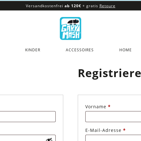
Versandkostenfrei
ab 120€
+ gratis
Retoure
100% veganes & fair produziertes Sortiment
Versandkostenfrei
ab 120€
+ gratis
Retoure
KINDER
ACCESSOIRES
HOME
Registrier
erlich
Vorname
*
Erford
E-Mail-Adresse
*