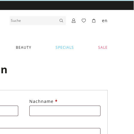
en
BEAUTY
SPECIALS
SALE
en
Nachname
*
erlich