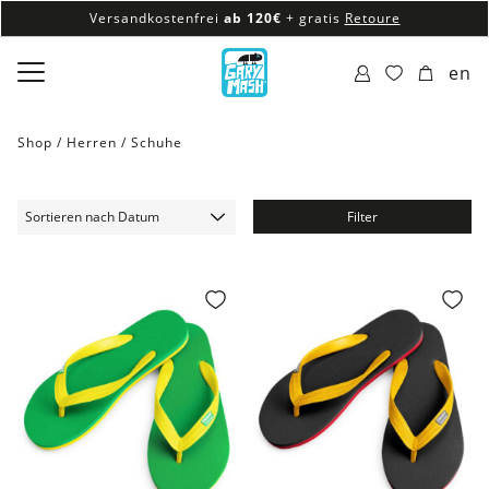
Versandkostenfrei
ab 120€
+ gratis
Retoure
100% veganes & fair produziertes Sortiment
en
Versandkostenfrei
ab 120€
+ gratis
Retoure
Shop /
Herren
/
Schuhe
Filter