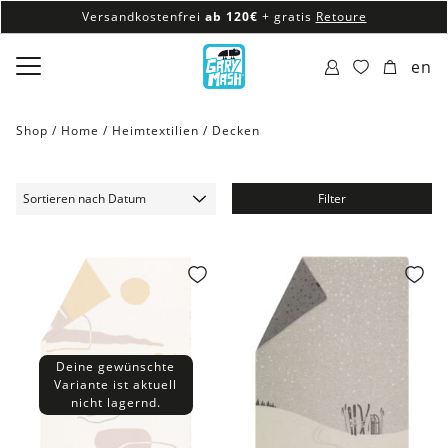
Versandkostenfrei
ab 120€
+ gratis
Retoure
100% veganes & fair produziertes Sortiment
en
Versandkostenfrei
ab 120€
+ gratis
Retoure
Shop /
Home
/
Heimtextilien
/
Decken
Filter
Deine gewünschte
Variante ist aktuell
nicht lagernd.