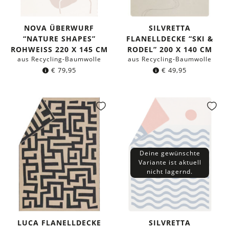
NOVA ÜBERWURF
SILVRETTA
“NATURE SHAPES”
FLANELLDECKE “SKI &
ROHWEISS 220 X 145 CM
RODEL” 200 X 140 CM
aus Recycling-Baumwolle
aus Recycling-Baumwolle
€
79,95
€
49,95
Deine gewünschte
Variante ist aktuell
nicht lagernd.
LUCA FLANELLDECKE
SILVRETTA