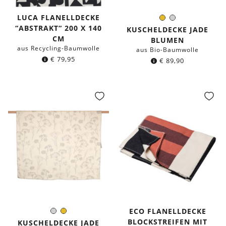
LUCA FLANELLDECKE
Senfgelb
Hellgrau
Farbe:
“ABSTRAKT“ 200 X 140
KUSCHELDECKE JADE
CM
BLUMEN
aus Recycling-Baumwolle
aus Bio-Baumwolle
€
79,95
€
89,90
ECO FLANELLDECKE
Hellgrau
Senfgelb
Farbe:
BLOCKSTREIFEN MIT
KUSCHELDECKE JADE