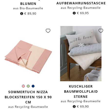
AUFBEWAHRUNGSTASCHE
BLUMEN
aus Recycling-Baumwolle
aus Bio-Baumwolle
€
69,95
€
89,90
KUSCHLIGER
Rosa
Hellgrün
Dunkelblau
Farbe:
BAUMWOLLPLAID
SOMMERTUCH NIZZA
STERNE
BLOCKSTREIFEN 150 X 90
aus Recycling-Baumwolle
CM
€
69,90
aus Recycling-Baumwolle