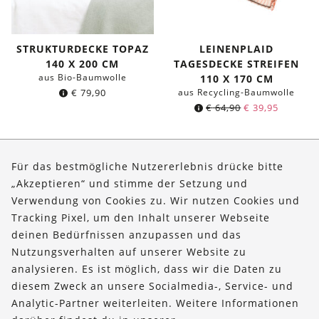
STRUKTURDECKE TOPAZ
LEINENPLAID
140 X 200 CM
TAGESDECKE STREIFEN
aus Bio-Baumwolle
110 X 170 CM
€
79,90
aus Recycling-Baumwolle
€
64,90
€
39,95
Seite 1 von 2
Für das bestmögliche Nutzererlebnis drücke bitte
„Akzeptieren“ und stimme der Setzung und
Verwendung von Cookies zu. Wir nutzen Cookies und
Über uns
Tracking Pixel, um den Inhalt unserer Webseite
Bestellungen
deinen Bedürfnissen anzupassen und das
Nutzungsverhalten auf unserer Website zu
Kontakt & Hilfe
analysieren. Es ist möglich, dass wir die Daten zu
diesem Zweck an unsere Socialmedia-, Service- und
FOLLOW US
Analytic-Partner weiterleiten. Weitere Informationen