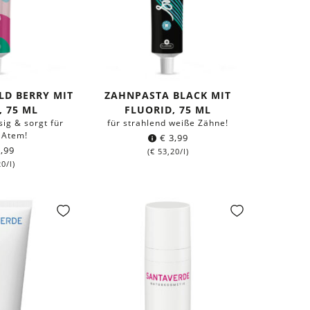
LD BERRY MIT
ZAHNPASTA BLACK MIT
, 75 ML
FLUORID, 75 ML
sig & sorgt für
für strahlend weiße Zähne!
 Atem!
€
3,99
,99
(
€
53,20
/l)
20
/l)