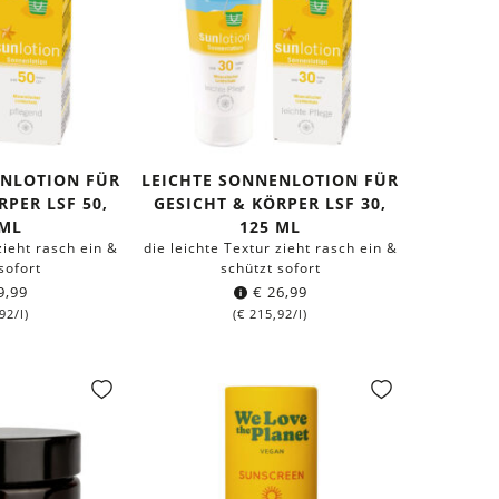
ENLOTION FÜR
LEICHTE SONNENLOTION FÜR
RPER LSF 50,
GESICHT & KÖRPER LSF 30,
 ML
125 ML
zieht rasch ein &
die leichte Textur zieht rasch ein &
sofort
schützt sofort
9,99
€
26,99
92
/l)
(
€
215,92
/l)