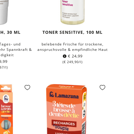
H, 30 ML
TONER SENSITIVE, 100 ML
 Tages- und
belebende Frische für trockene,
ehr Spannkraft &
anspruchsvolle & empfindliche Haut
digkeit
€
24,99
9,99
(
€
249,90
/l)
67
/l)