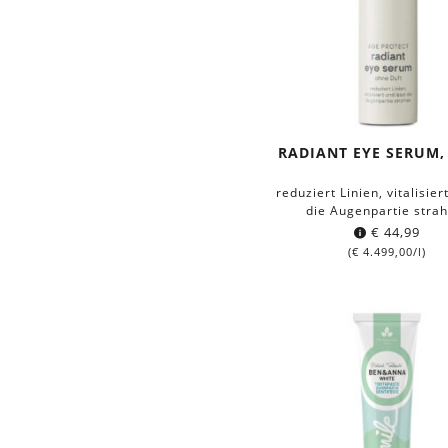
RADIANT EYE SERUM,
reduziert Linien, vitalisier
die Augenpartie strah
€
44,99
(
€
4.499,00
/l)