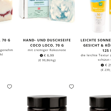
 70 G
HAND- UND DUSCHSEIFE
LEICHTE SONN
COCO LOCO, 70 G
GESICHT & KÖ
angenehm
mit cremiger Kokosnote
125
hl
€
6,99
die leichte Textur 
schützt 
(
€
99,86
/kg)
€
2
(
€
239,