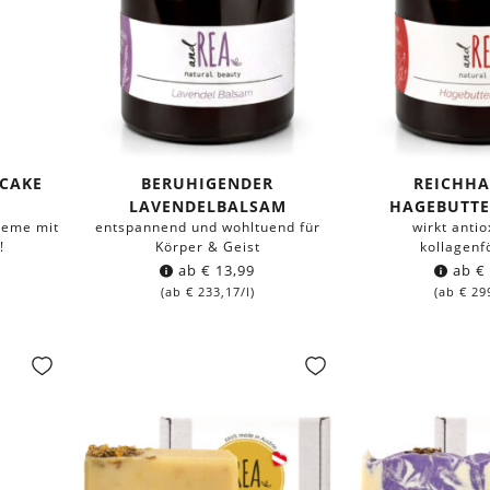
CAKE
BERUHIGENDER
REICHHA
LAVENDELBALSAM
HAGEBUTT
reme mit
entspannend und wohltuend für
wirkt antio
!
Körper & Geist
kollagenf
ab
€
13,99
ab
€
(ab
€
233,17
/l)
(ab
€
29