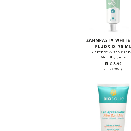
ZAHNPASTA WHITE
FLUORID, 75 M
klärende & schützen
Mundhygiene
€
3,99
(
€
53,20
/l)