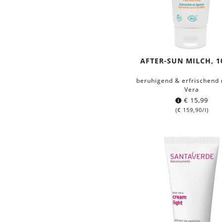
AFTER-SUN MILCH, 1
beruhigend & erfrischend 
Vera
€
15,99
(
€
159,90
/l)