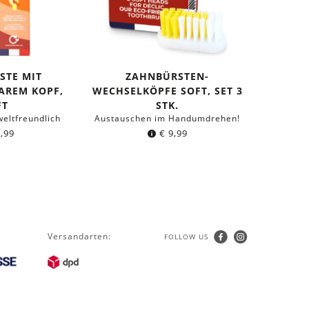
STE MIT
ZAHNBÜRSTEN-
AREM KOPF,
WECHSELKÖPFE SOFT, SET 3
FT
STK.
eltfreundlich
Austauschen im Handumdrehen!
,99
€
9,99
Versandarten:
FOLLOW US