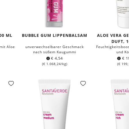
00 ML
BUBBLE GUM LIPPENBALSAM
ALOE VERA G
DUFT, 
mit Aloe
unverwechselbarer Geschmack
Feuchtigkeitsboos
nach süßem Kaugummi
und Kö
€
4,54
€
1
(
€
1.068,24
/kg)
(
€
199,