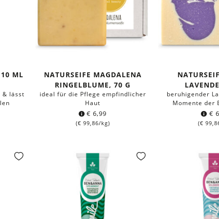
 10 ML
NATURSEIFE MAGDALENA
NATURSEI
RINGELBLUME, 70 G
LAVENDE
t & lässt
ideal für die Pflege empfindlicher
beruhigender La
len
Haut
Momente der 
€
6,99
€
6
(
€
99,86
/kg)
(
€
99,8