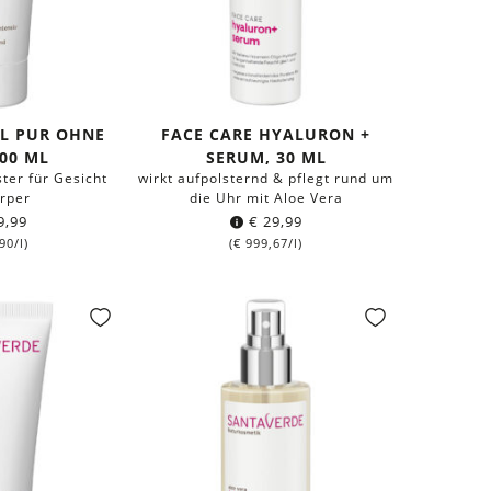
EL PUR OHNE
FACE CARE HYALURON +
100 ML
SERUM, 30 ML
ter für Gesicht
wirkt aufpolsternd & pflegt rund um
rper
die Uhr mit Aloe Vera
9,99
€
29,99
90
/l)
(
€
999,67
/l)