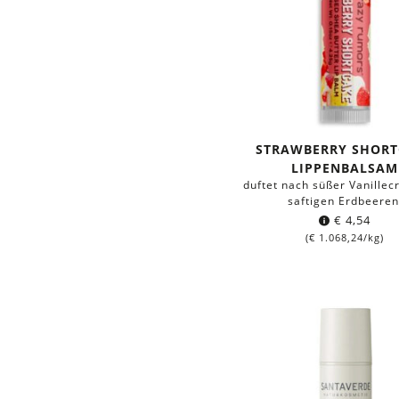
STRAWBERRY SHORT
LIPPENBALSAM
duftet nach süßer Vanillec
saftigen Erdbeeren
€
4,54
(
€
1.068,24
/kg)