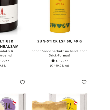
LTIGER
SUN-STICK LSF 50, 40 G
ENBALSAM
xidativ &
hoher Sonnenschutz im handlichen
ördernd
Stick-Format!
17,99
€
17,99
9,83
/l)
(
€
449,75
/kg)