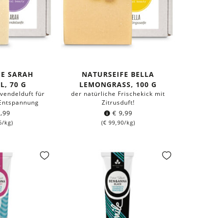
FE SARAH
NATURSEIFE BELLA
L, 70 G
LEMONGRASS, 100 G
vendelduft für
der natürliche Frischekick mit
Entspannung
Zitrusduft!
,99
€
9,99
6
/kg)
(
€
99,90
/kg)