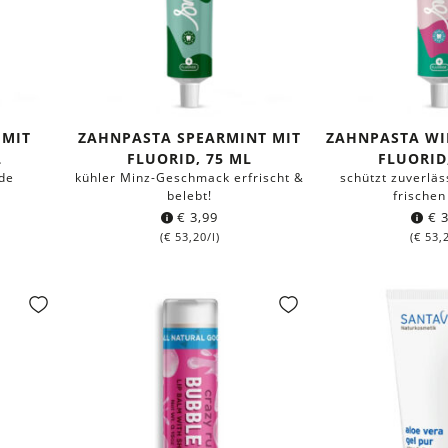
 MIT
ZAHNPASTA SPEARMINT MIT
ZAHNPASTA WI
L
FLUORID, 75 ML
FLUORID
de
kühler Minz-Geschmack erfrischt &
schützt zuverläs
belebt!
frischen
€
3,99
€
3
(
€
53,20
/l)
(
€
53,