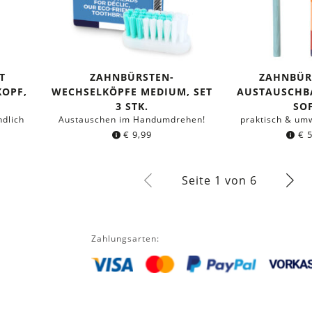
T
ZAHNBÜRSTEN-
ZAHNBÜR
OPF,
WECHSELKÖPFE MEDIUM, SET
AUSTAUSCHB
3 STK.
SO
ndlich
Austauschen im Handumdrehen!
praktisch & umw
€
9,99
€
5
Seite 1 von 6
Zahlungsarten: