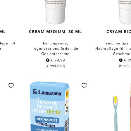
 ML
CREAM MEDIUM, 30 ML
CREAM RIC
lege mit
beruhigende,
reichhaltige
t
regenerationsfördernde
Nachtpflege für m
Gesichtscreme
Geschmei
€
29,99
€
2
(
€
999,67
/l)
(
€
999,