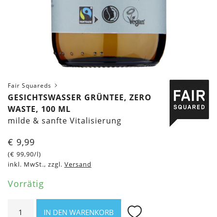
Fair Squareds
GESICHTSWASSER GRÜNTEE, ZERO
WASTE, 100 ML
milde & sanfte Vitalisierung
€
9,99
(
€
99,90
/l)
inkl. MwSt., zzgl.
Versand
Vorrätig
Gesichtswasser
IN DEN WARENKORB
Grüntee,