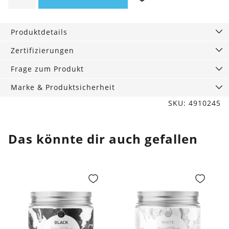
zero
waste,
Produktdetails
100
ml
Zertifizierungen
Menge
Frage zum Produkt
Marke & Produktsicherheit
SKU: 4910245
Das könnte dir auch gefallen