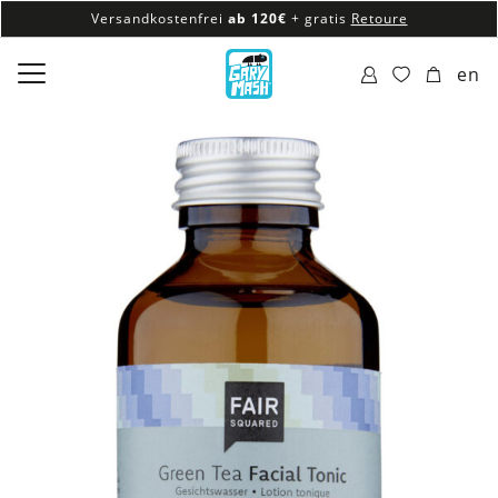
Versandkostenfrei
ab 120€
+ gratis
Retoure
100% veganes & fair produziertes Sortiment
en
Versandkostenfrei
ab 120€
+ gratis
Retoure