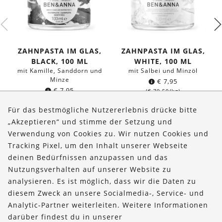
ZAHNPASTA IM GLAS,
ZAHNPASTA IM GLAS,
BLACK, 100 ML
WHITE, 100 ML
mit Kamille, Sanddorn und
mit Salbei und Minzöl
Minze
€
7,95
€
7,95
(
€
79,50
/kg)
(
€
79,50
/kg)
Für das bestmögliche Nutzererlebnis drücke bitte
„Akzeptieren“ und stimme der Setzung und
Verwendung von Cookies zu. Wir nutzen Cookies und
Über uns
Tracking Pixel, um den Inhalt unserer Webseite
Bestellungen
deinen Bedürfnissen anzupassen und das
Nutzungsverhalten auf unserer Website zu
Kontakt & Hilfe
analysieren. Es ist möglich, dass wir die Daten zu
diesem Zweck an unsere Socialmedia-, Service- und
FOLLOW US
Analytic-Partner weiterleiten. Weitere Informationen
darüber findest du in unserer