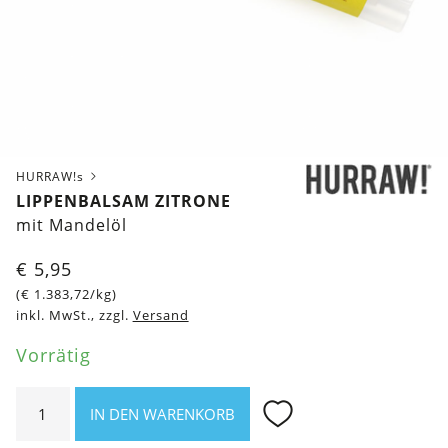
HURRAW!s
LIPPENBALSAM ZITRONE
mit Mandelöl
€
5,95
(
€
1.383,72
/kg)
inkl. MwSt., zzgl.
Versand
Vorrätig
Lippenbalsam
IN DEN WARENKORB
Zitrone
Menge