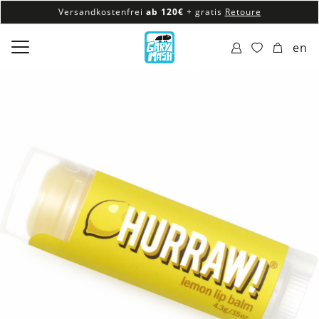
Versandkostenfrei
ab 120€
+ gratis
Retoure
100% veganes & fair produziertes Sortiment
en
Versandkostenfrei
ab 120€
+ gratis
Retoure