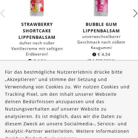
STRAWBERRY
BUBBLE GUM
SHORTCAKE
LIPPENBALSAM
unverwechselbarer
LIPPENBALSAM
Geschmack nach süßem
duftet nach süßer
Kaugummi
Vanillecreme mit saftigen
Erdbeeren!
€
4,54
€
4,54
(
€
1.068,24
/kg)
(
€
1.068,24
/kg)
Für das bestmögliche Nutzererlebnis drücke bitte
„Akzeptieren“ und stimme der Setzung und
Verwendung von Cookies zu. Wir nutzen Cookies und
Über uns
Tracking Pixel, um den Inhalt unserer Webseite
Bestellungen
deinen Bedürfnissen anzupassen und das
Nutzungsverhalten auf unserer Website zu
Kontakt & Hilfe
analysieren. Es ist möglich, dass wir die Daten zu
diesem Zweck an unsere Socialmedia-, Service- und
FOLLOW US
Analytic-Partner weiterleiten. Weitere Informationen