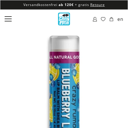
Versandkostenfrei
ab 120€
+ gratis
Retoure
100% veganes & fair produziertes Sortiment
en
Versandkostenfrei
ab 120€
+ gratis
Retoure