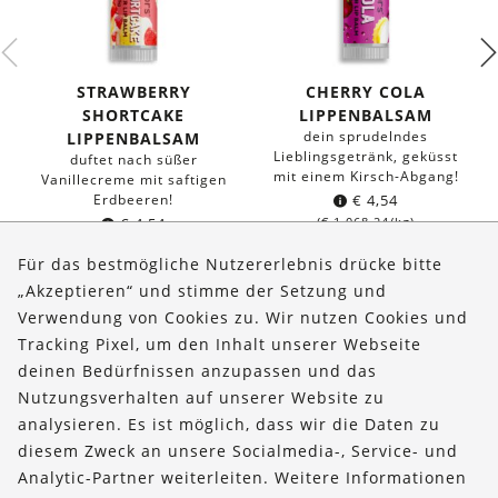
STRAWBERRY
CHERRY COLA
SHORTCAKE
LIPPENBALSAM
dein sprudelndes
LIPPENBALSAM
Lieblingsgetränk, geküsst
duftet nach süßer
mit einem Kirsch-Abgang!
Vanillecreme mit saftigen
Erdbeeren!
€
4,54
€
4,54
(
€
1.068,24
/kg)
(
€
1.068,24
/kg)
Für das bestmögliche Nutzererlebnis drücke bitte
„Akzeptieren“ und stimme der Setzung und
Verwendung von Cookies zu. Wir nutzen Cookies und
Über uns
Tracking Pixel, um den Inhalt unserer Webseite
Bestellungen
deinen Bedürfnissen anzupassen und das
Nutzungsverhalten auf unserer Website zu
Kontakt & Hilfe
analysieren. Es ist möglich, dass wir die Daten zu
diesem Zweck an unsere Socialmedia-, Service- und
FOLLOW US
Analytic-Partner weiterleiten. Weitere Informationen