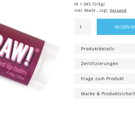
(
€
1.383,72
/kg)
inkl. MwSt., zzgl.
Versand
Lippenbalsam
IN DEN 
Himbeere,
rosa
getönt
Produktdetails
Menge
Zertifizierungen
Frage zum Produkt
Marke & Produktsicher