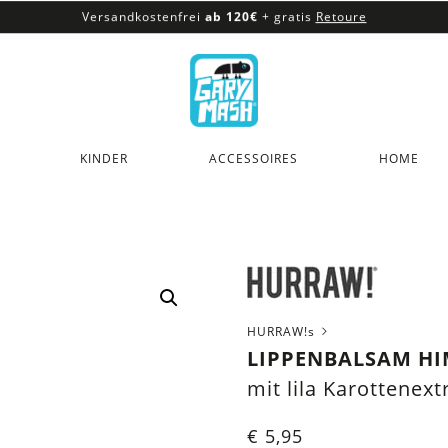
Versandkostenfrei
ab 120€
+ gratis
Retoure
100% veganes & fair produziertes Sortiment
Versandkostenfrei
ab 120€
+ gratis
Retoure
KINDER
ACCESSOIRES
HOME
HURRAW!s
LIPPENBALSAM HI
mit lila Karottenext
€
5,95