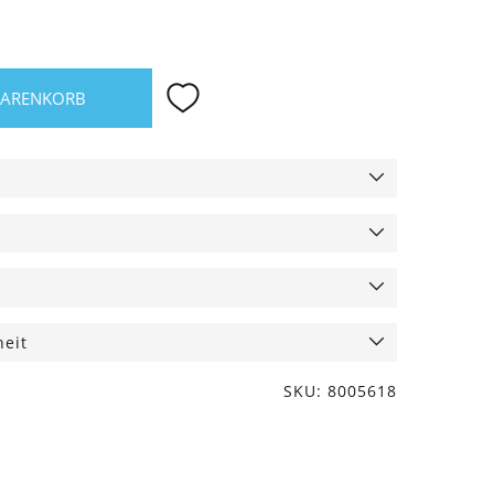
WARENKORB
heit
SKU: 8005618