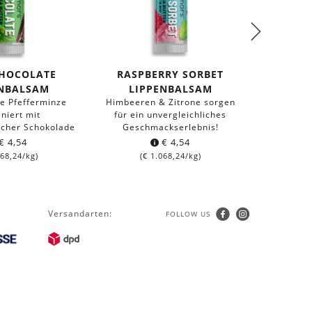
CHOCOLATE
RASPBERRY SORBET
ORANG
ENBALSAM
LIPPENBALSAM
LI
de Pfefferminze
Himbeeren & Zitrone sorgen
Orangenl
niert mit
für ein unvergleichliches
crem
icher Schokolade
Geschmackserlebnis!
€
4,54
€
4,54
(
€
68,24
/kg)
(
€
1.068,24
/kg)
Versandarten:
FOLLOW US