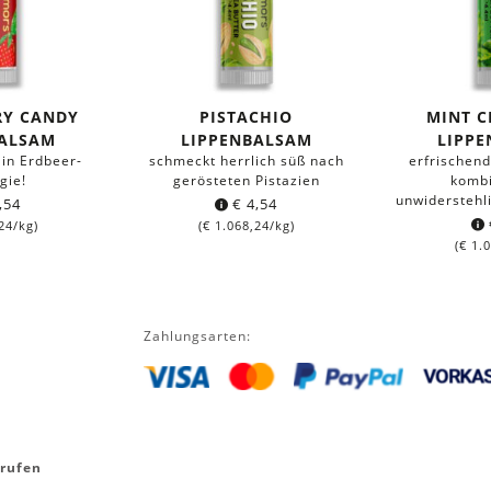
RY CANDY
PISTACHIO
MINT 
BALSAM
LIPPENBALSAM
LIPP
 in Erdbeer-
schmeckt herrlich süß nach
erfrischen
gie!
gerösteten Pistazien
kombi
unwiderstehl
,54
€
4,54
24
/kg)
(
€
1.068,24
/kg)
(
€
1.0
Zahlungsarten:
rrufen