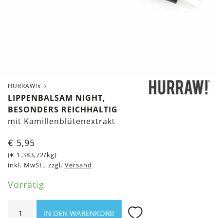
HURRAW!s
LIPPENBALSAM NIGHT,
BESONDERS REICHHALTIG
mit Kamillenblütenextrakt
€
5,95
(
€
1.383,72
/kg)
inkl. MwSt., zzgl.
Versand
Vorrätig
Lippenbalsam
IN DEN WARENKORB
Night,