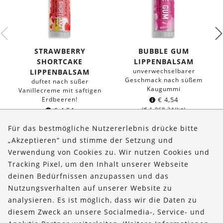
STRAWBERRY
BUBBLE GUM
SHORTCAKE
LIPPENBALSAM
unverwechselbarer
LIPPENBALSAM
Geschmack nach süßem
duftet nach süßer
Kaugummi
Vanillecreme mit saftigen
Erdbeeren!
€
4,54
€
4,54
(
€
1.068,24
/kg)
(
€
1.068,24
/kg)
Für das bestmögliche Nutzererlebnis drücke bitte
„Akzeptieren“ und stimme der Setzung und
Verwendung von Cookies zu. Wir nutzen Cookies und
Über uns
Tracking Pixel, um den Inhalt unserer Webseite
Bestellungen
deinen Bedürfnissen anzupassen und das
Nutzungsverhalten auf unserer Website zu
Kontakt & Hilfe
analysieren. Es ist möglich, dass wir die Daten zu
diesem Zweck an unsere Socialmedia-, Service- und
FOLLOW US