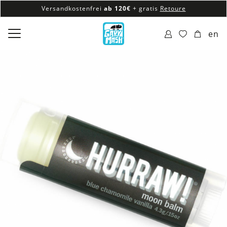
Versandkostenfrei
ab 120€
+ gratis
Retoure
100% veganes & fair produziertes Sortiment
en
Versandkostenfrei
ab 120€
+ gratis
Retoure