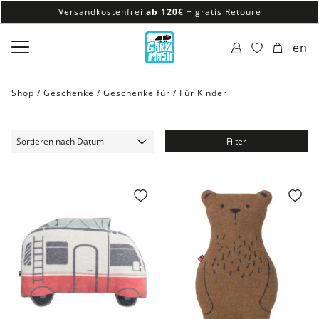
Versandkostenfrei
ab 120€
+ gratis
Retoure
100% veganes & fair produziertes Sortiment
en
Versandkostenfrei
ab 120€
+ gratis
Retoure
Shop /
Geschenke
/
Geschenke für
/
Für Kinder
Filter