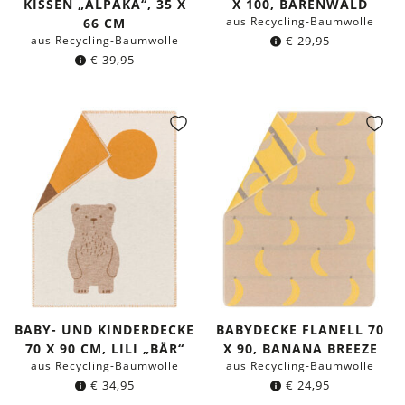
ISSEN „ALPAKA“, 35 X 6
X 100, BÄRENWALD
aus Recycling-Baumwolle
6 CM
aus Recycling-Baumwolle
€
29,95
€
39,95
BABY- UND KINDERDECKE
BABYDECKE FLANELL 70
70 X 90 CM, LILI „BÄR“
X 90, BANANA BREEZE
aus Recycling-Baumwolle
aus Recycling-Baumwolle
€
34,95
€
24,95