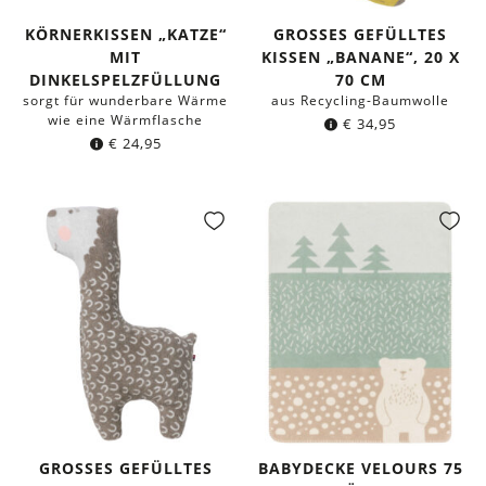
KÖRNERKISSEN „KATZE“
GROSSES GEFÜLLTES K
MIT
ISSEN „BANANE“, 20 X 7
DINKELSPELZFÜLLUNG
0 CM
sorgt für wunderbare Wärme
aus Recycling-Baumwolle
wie eine Wärmflasche
€
34,95
€
24,95
GROSSES GEFÜLLTES K
BABYDECKE VELOURS 75