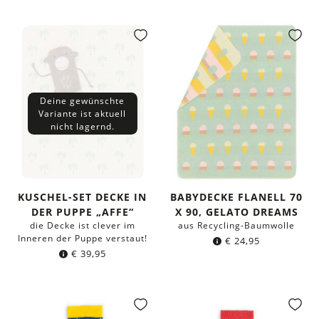
Deine gewünschte
Variante ist aktuell
nicht lagernd.
KUSCHEL-SET DECKE IN
BABYDECKE FLANELL 70
DER PUPPE „AFFE“
X 90, GELATO DREAMS
die Decke ist clever im
aus Recycling-Baumwolle
Inneren der Puppe verstaut!
€
24,95
€
39,95