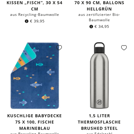
ISSEN „FISCH“, 30 X 54 C
70 X 90 CM, BALLONS
M
HELLGRÜN
aus Recycling-Baumwolle
aus zertifizierter Bio-
Baumwolle
€
39,95
€
34,95
KUSCHLIGE BABYDECKE
1,5 LITER
75 X 100, FISCHE
THERMOSFLASCHE
MARINEBLAU
BRUSHED STEEL
aus Recycling-Baumwolle
aus Edelstahl