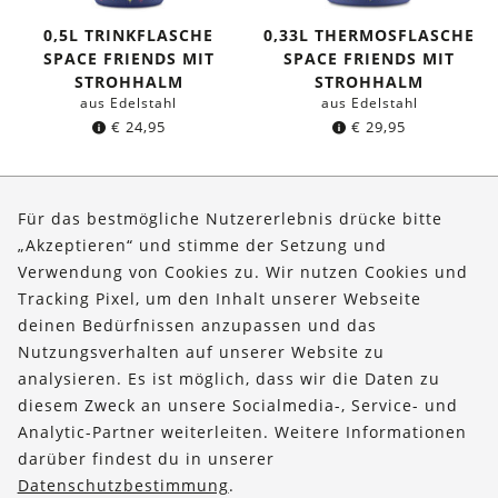
0,5L TRINKFLASCHE
0,33L THERMOSFLASCHE
SPACE FRIENDS MIT
SPACE FRIENDS MIT
STROHHALM
STROHHALM
aus Edelstahl
aus Edelstahl
€
24,95
€
29,95
Seite 1 von 6
Für das bestmögliche Nutzererlebnis drücke bitte
„Akzeptieren“ und stimme der Setzung und
Verwendung von Cookies zu. Wir nutzen Cookies und
Über uns
Tracking Pixel, um den Inhalt unserer Webseite
Bestellungen
deinen Bedürfnissen anzupassen und das
Nutzungsverhalten auf unserer Website zu
Kontakt & Hilfe
analysieren. Es ist möglich, dass wir die Daten zu
diesem Zweck an unsere Socialmedia-, Service- und
FOLLOW US
Analytic-Partner weiterleiten. Weitere Informationen
darüber findest du in unserer
Datenschutzbestimmung
.