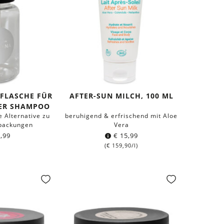
FLASCHE FÜR
AFTER-SUN MILCH, 100 ML
ER SHAMPOO
 Alternative zu
beruhigend & erfrischend mit Aloe
packungen
Vera
,99
€
15,99
(
€
159,90
/l)