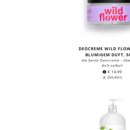
DEOCREME WILD FLOW
BLUMIGEM DUFT, 5
die beste Deocreme - üb
dich selbst!
€
14,99
(
€
299,80
/l)