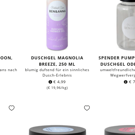
GOON,
DUSCHGEL MAGNOLIA
SPENDER PUMP
BREEZE, 250 ML
DUSCHGEL OD
eans nach
blumig duftend für ein sinnliches
umweltfreundliche
Dusch-Erlebnis
Wegwerfver
€
4,99
€
7
(
€
19,96
/kg)