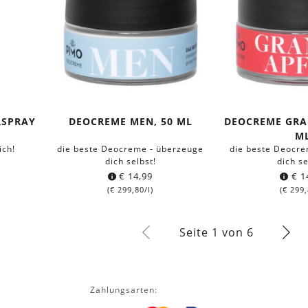
RSPRAY
DEOCREME MEN, 50 ML
DEOCREME GRA
M
ich!
die beste Deocreme - überzeuge
die beste Deocre
dich selbst!
dich se
€
14,99
€
1
(
€
299,80
/l)
(
€
299,
Seite 1 von 6
Zahlungsarten: