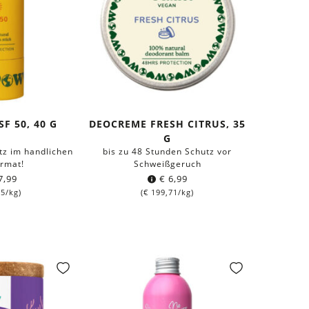
SF 50, 40 G
DEOCREME FRESH CITRUS, 35
G
z im handlichen
bis zu 48 Stunden Schutz vor
ormat!
Schweißgeruch
7,99
€
6,99
75
/kg)
(
€
199,71
/kg)