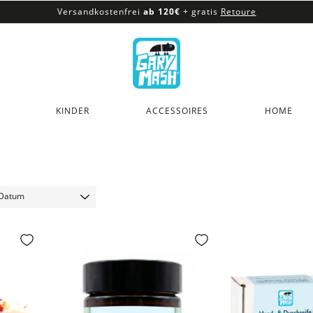
Versandkostenfrei
ab 120€
+ gratis
Retoure
100% veganes & fair produziertes Sortiment
Versandkostenfrei
ab 120€
+ gratis
Retoure
KINDER
ACCESSOIRES
HOME