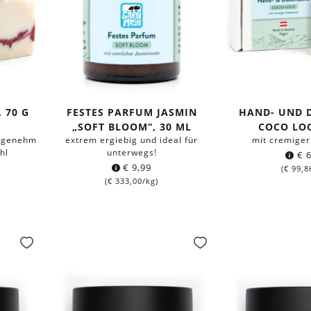
 70 G
FESTES PARFUM JASMIN
HAND- UND 
„SOFT BLOOM“, 30 ML
COCO LOC
angenehm
extrem ergiebig und ideal für
mit cremiger
hl
unterwegs!
€
6
€
9,99
(
€
99,8
(
€
333,00
/kg)