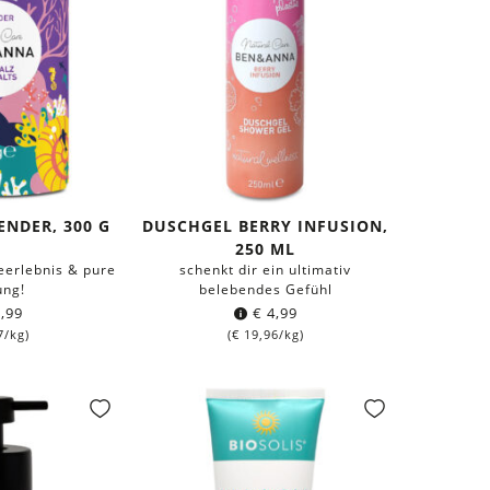
ENDER, 300 G
DUSCHGEL BERRY INFUSION,
250 ML
eerlebnis & pure
schenkt dir ein ultimativ
ung!
belebendes Gefühl
,99
€
4,99
7
/kg)
(
€
19,96
/kg)