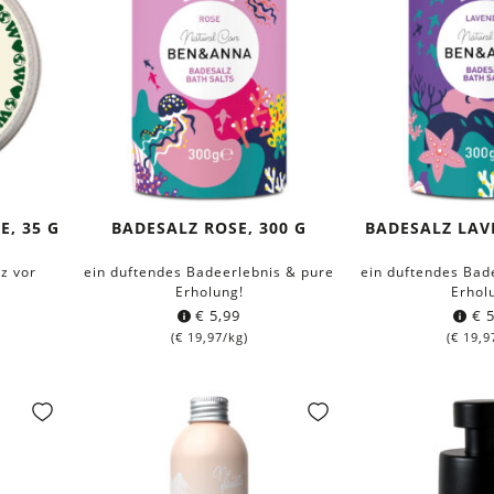
, 35 G
BADESALZ ROSE, 300 G
BADESALZ LAV
z vor
ein duftendes Badeerlebnis & pure
ein duftendes Bad
Erholung!
Erhol
€
5,99
€
5
(
€
19,97
/kg)
(
€
19,9