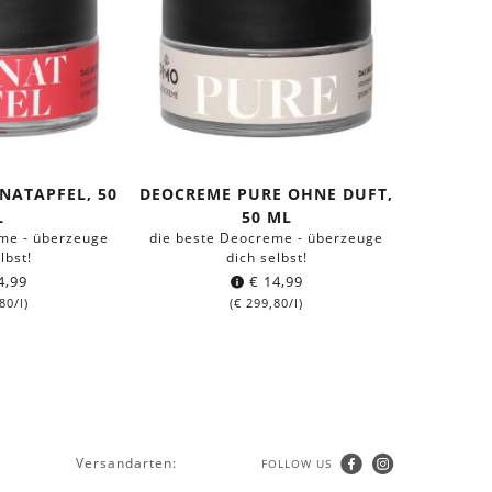
NATAPFEL, 50
DEOCREME PURE OHNE DUFT,
L
50 ML
me - überzeuge
die beste Deocreme - überzeuge
lbst!
dich selbst!
4,99
€
14,99
80
/l)
(
€
299,80
/l)
Versandarten:
FOLLOW US