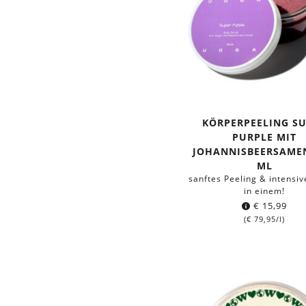
KÖRPERPEELING S
PURPLE MIT
JOHANNISBEERSAMEN
ML
sanftes Peeling & intensiv
in einem!
€
15,99
(
€
79,95
/l)