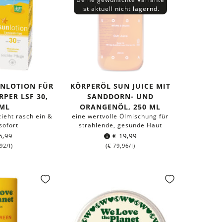
ist aktuell nicht lagernd.
ENLOTION FÜR
KÖRPERÖL SUN JUICE MIT
RPER LSF 30,
SANDDORN- UND
 ML
ORANGENÖL, 250 ML
zieht rasch ein &
eine wertvolle Ölmischung für
sofort
strahlende, gesunde Haut
6,99
€
19,99
92
/l)
(
€
79,96
/l)