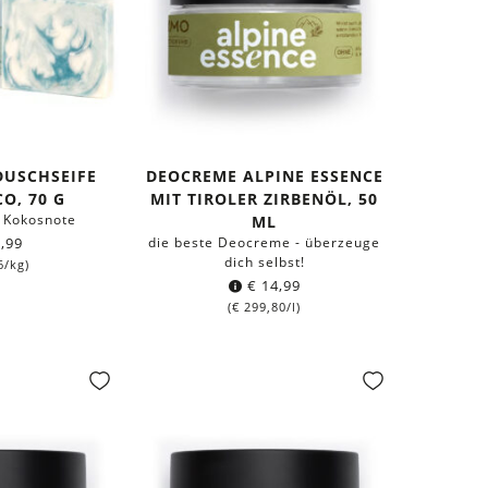
DUSCHSEIFE
DEOCREME ALPINE ESSENCE
O, 70 G
MIT TIROLER ZIRBENÖL, 50
 Kokosnote
ML
,99
die beste Deocreme - überzeuge
dich selbst!
6
/kg)
€
14,99
(
€
299,80
/l)