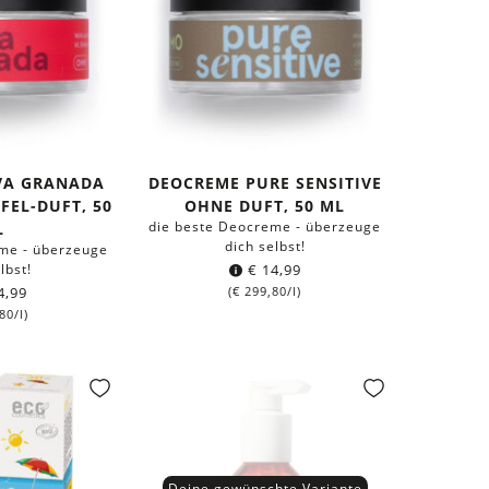
VA GRANADA
DEOCREME PURE SENSITIVE
FEL-DUFT, 50
OHNE DUFT, 50 ML
die beste Deocreme - überzeuge
L
dich selbst!
me - überzeuge
lbst!
€
14,99
4,99
(
€
299,80
/l)
80
/l)
Deine gewünschte Variante