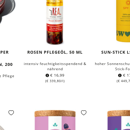
UPER
ROSEN PFLEGEÖL, 50 ML
SUN-STICK L
intensiv feuchtigkeitsspendend &
hoher Sonnenschut
, 200
nährend
Stick-F
€
16,99
€
1
e Pflege
(
€
339,80
/l)
(
€
449,