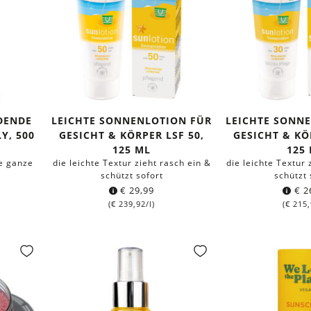
DENDE
LEICHTE SONNENLOTION FÜR
LEICHTE SONN
Y, 500
GESICHT & KÖRPER LSF 50,
GESICHT & KÖ
125 ML
125
ie ganze
die leichte Textur zieht rasch ein &
die leichte Textur 
schützt sofort
schützt 
€
29,99
€
2
(
€
239,92
/l)
(
€
215,