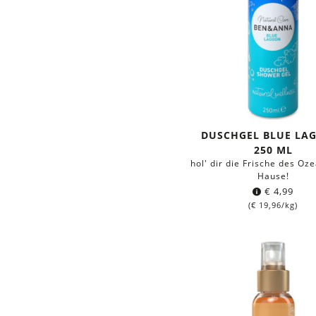
DUSCHGEL BLUE LA
250 ML
hol' dir die Frische des Oz
Hause!
€
4,99
(
€
19,96
/kg)