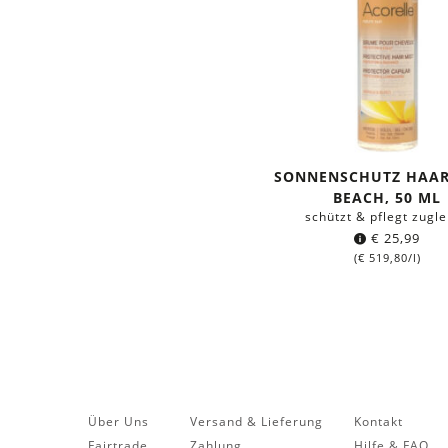
SONNENSCHUTZ HAA
BEACH, 50 ML
schützt & pflegt zugle
€
25,99
(
€
519,80
/l)
Über Uns
Versand & Lieferung
Kontakt
Fairtrade
Zahlung
Hilfe & FAQ