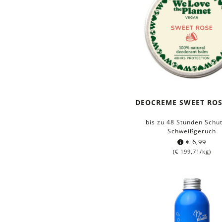
DEOCREME SWEET ROSE
bis zu 48 Stunden Schut
Schweißgeruch
€
6,99
(
€
199,71
/kg)