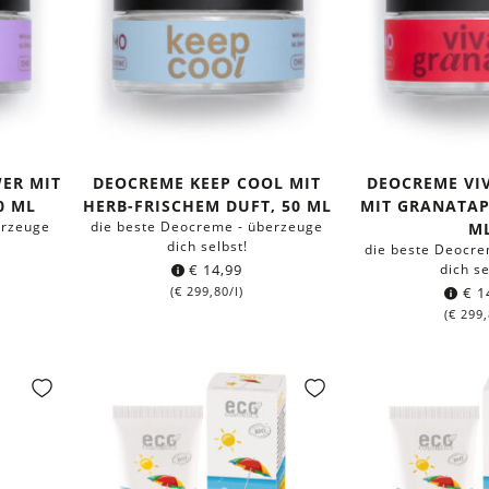
ER MIT
DEOCREME KEEP COOL MIT
DEOCREME VI
0 ML
HERB-FRISCHEM DUFT, 50 ML
MIT GRANATAP
erzeuge
die beste Deocreme - überzeuge
M
dich selbst!
die beste Deocre
€
14,99
dich se
(
€
299,80
/l)
€
1
(
€
299,