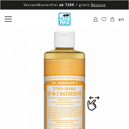
Versandkostenfrei
ab 120€
+ gratis
Retoure
100% veganes & fair produziertes Sortiment
en
Versandkostenfrei
ab 120€
+ gratis
Retoure