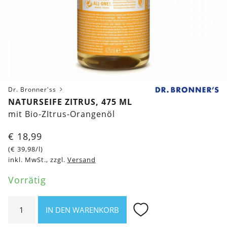
Dr. Bronner'ss
NATURSEIFE ZITRUS, 475 ML
mit Bio-ZItrus-Orangenöl
€
18,99
(
€
39,98
/l)
inkl. MwSt., zzgl.
Versand
Vorrätig
Naturseife
IN DEN WARENKORB
Zitrus,
475