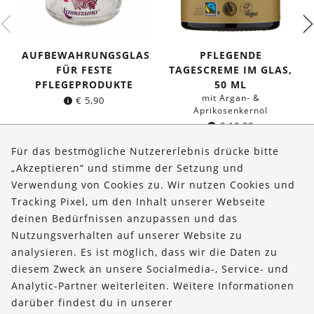
AUFBEWAHRUNGSGLAS
PFLEGENDE
FÜR FESTE
TAGESCREME IM GLAS,
PFLEGEPRODUKTE
50 ML
mit Argan- &
€
5,90
Aprikosenkernöl
€
19,99
(
€
399,80
/l)
Für das bestmögliche Nutzererlebnis drücke bitte
„Akzeptieren“ und stimme der Setzung und
Verwendung von Cookies zu. Wir nutzen Cookies und
Über uns
Tracking Pixel, um den Inhalt unserer Webseite
Bestellungen
deinen Bedürfnissen anzupassen und das
Nutzungsverhalten auf unserer Website zu
Kontakt & Hilfe
analysieren. Es ist möglich, dass wir die Daten zu
diesem Zweck an unsere Socialmedia-, Service- und
FOLLOW US
Analytic-Partner weiterleiten. Weitere Informationen
darüber findest du in unserer