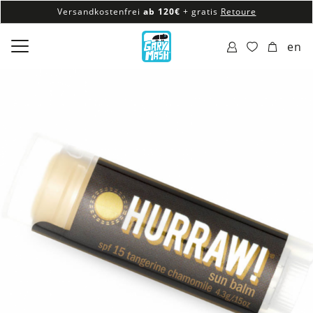
Versandkostenfrei
ab 120€
+ gratis
Retoure
100% veganes & fair produziertes Sortiment
en
Versandkostenfrei
ab 120€
+ gratis
Retoure