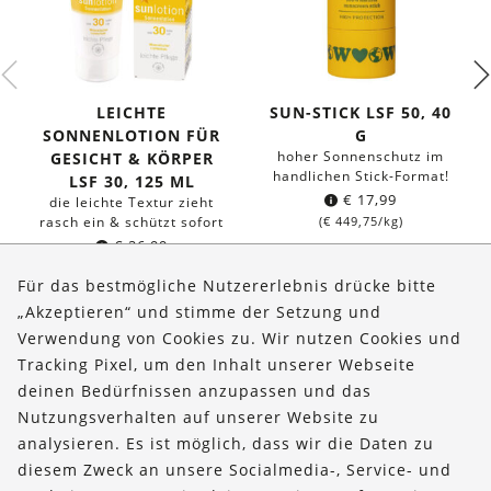
LEICHTE
SUN-STICK LSF 50, 40
SONNENLOTION FÜR
G
hoher Sonnenschutz im
GESICHT & KÖRPER
handlichen Stick-Format!
LSF 30, 125 ML
€
17,99
die leichte Textur zieht
rasch ein & schützt sofort
(
€
449,75
/kg)
€
26,99
(
€
215,92
/l)
Für das bestmögliche Nutzererlebnis drücke bitte
„Akzeptieren“ und stimme der Setzung und
Verwendung von Cookies zu. Wir nutzen Cookies und
Über uns
Tracking Pixel, um den Inhalt unserer Webseite
Bestellungen
deinen Bedürfnissen anzupassen und das
Nutzungsverhalten auf unserer Website zu
Kontakt & Hilfe
analysieren. Es ist möglich, dass wir die Daten zu
diesem Zweck an unsere Socialmedia-, Service- und
FOLLOW US