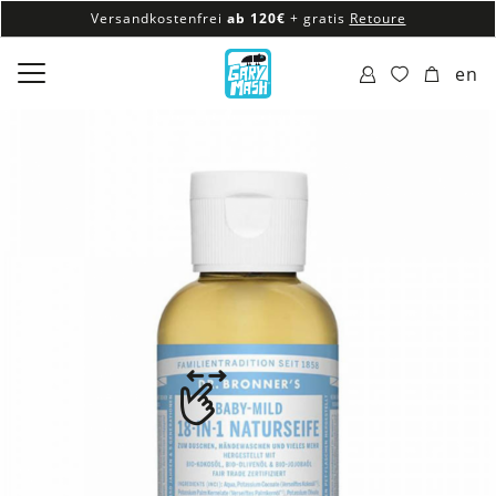
Versandkostenfrei
ab 120€
+ gratis
Retoure
100% veganes & fair produziertes Sortiment
en
Versandkostenfrei
ab 120€
+ gratis
Retoure