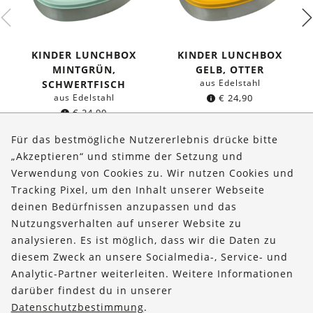
KINDER LUNCHBOX
KINDER LUNCHBOX
MINTGRÜN,
GELB, OTTER
aus Edelstahl
SCHWERTFISCH
aus Edelstahl
€
24,90
€
24,90
Für das bestmögliche Nutzererlebnis drücke bitte
„Akzeptieren“ und stimme der Setzung und
Verwendung von Cookies zu. Wir nutzen Cookies und
Über uns
Tracking Pixel, um den Inhalt unserer Webseite
Bestellungen
deinen Bedürfnissen anzupassen und das
Nutzungsverhalten auf unserer Website zu
Kontakt & Hilfe
analysieren. Es ist möglich, dass wir die Daten zu
diesem Zweck an unsere Socialmedia-, Service- und
FOLLOW US
Analytic-Partner weiterleiten. Weitere Informationen
darüber findest du in unserer
Datenschutzbestimmung
.