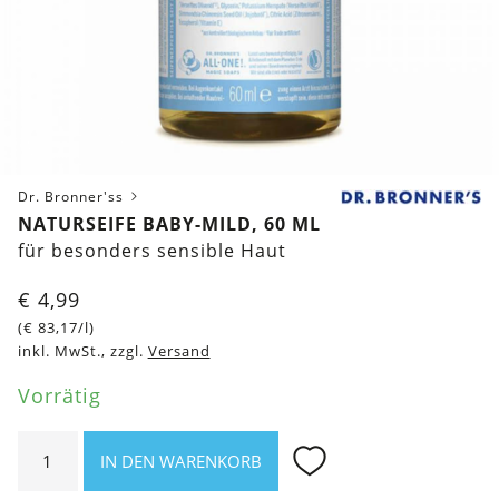
Dr. Bronner'ss
NATURSEIFE BABY-MILD, 60 ML
für besonders sensible Haut
€
4,99
(
€
83,17
/l)
inkl. MwSt., zzgl.
Versand
Vorrätig
Naturseife
IN DEN WARENKORB
Baby-
Mild,