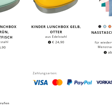
UNCHBOX
KINDER LUNCHBOX GELB,
Schwa
Hel
F
RÜN,
OTTER
NASSTASC
aus Edelstahl
TFISCH
lstahl
€
24,90
für wiede
Menstrau
,90
a
Zahlungsarten:
rrufen