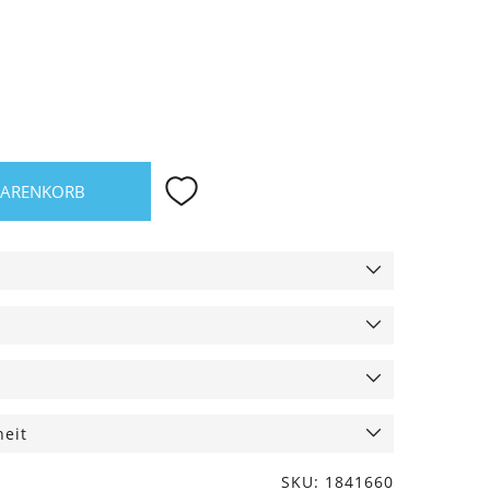
WARENKORB
heit
SKU: 1841660