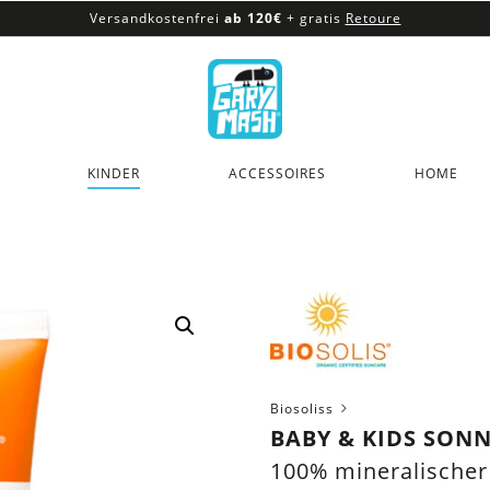
Versandkostenfrei
ab 120€
+ gratis
Retoure
100% veganes & fair produziertes Sortiment
Versandkostenfrei
ab 120€
+ gratis
Retoure
KINDER
ACCESSOIRES
HOME
Biosoliss
BABY & KIDS SONN
100% mineralischer 