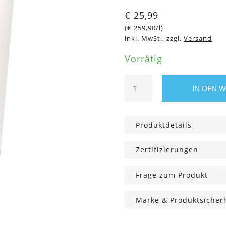
€
25,99
(
€
259,90
/l)
inkl. MwSt., zzgl.
Versand
Vorrätig
Baby
IN DEN 
&
Kids
Sonnenmilch
Produktdetails
Bio
LSF
Zertifizierungen
50+,
100
Frage zum Produkt
ml
Menge
Marke & Produktsicher