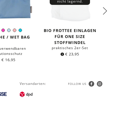
nicht lagernd.
BIO FROTTEE EINLAGEN
BIO
rz
lblau
Orange
Pink
Hellblau
Rosa
Türkis
arbe:
FÜR ONE SIZE
EINLAGE
HE / WET BAG
STOFFWINDEL
ST
praktisches 2er-Set
prak
rverwendbaren
tionsschutz
€
23,95
b
€
16,95
Versandarten:
FOLLOW US