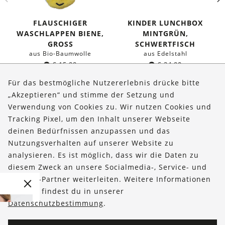
FLAUSCHIGER
KINDER LUNCHBOX
WASCHLAPPEN BIENE,
MINTGRÜN,
GROSS
SCHWERTFISCH
aus Bio-Baumwolle
aus Edelstahl
€
15,99
€
24,90
Für das bestmögliche Nutzererlebnis drücke bitte
„Akzeptieren“ und stimme der Setzung und
Verwendung von Cookies zu. Wir nutzen Cookies und
Über uns
Tracking Pixel, um den Inhalt unserer Webseite
Bestellungen
deinen Bedürfnissen anzupassen und das
Nutzungsverhalten auf unserer Website zu
Kontakt & Hilfe
analysieren. Es ist möglich, dass wir die Daten zu
diesem Zweck an unsere Socialmedia-, Service- und
FOLLOW US
Analytic-Partner weiterleiten. Weitere Informationen
darüber findest du in unserer
Datenschutzbestimmung
.