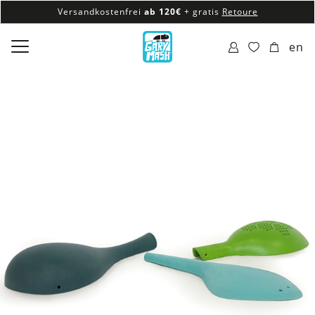
Versandkostenfrei
ab 120€
+ gratis
Retoure
100% veganes & fair produziertes Sortiment
en
Versandkostenfrei
ab 120€
+ gratis
Retoure