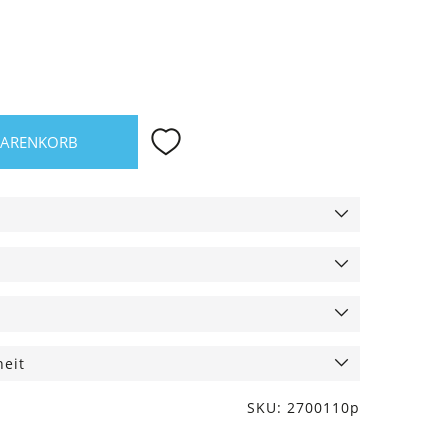
WARENKORB
heit
SKU: 2700110p