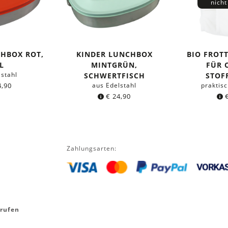
nicht
CHBOX ROT,
KINDER LUNCHBOX
BIO FROT
L
MINTGRÜN,
FÜR 
lstahl
SCHWERTFISCH
STOF
,90
aus Edelstahl
praktis
€
24,90
Zahlungsarten:
rrufen