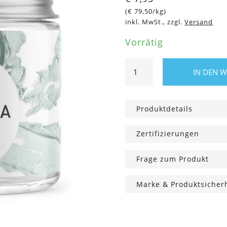
(
€
79,50
/kg)
inkl. MwSt., zzgl.
Versand
Vorrätig
Zahnpasta
IN DEN 
im
Glas,
Sensitive,
Produktdetails
100
ml
Zertifizierungen
Menge
Frage zum Produkt
Marke & Produktsicher