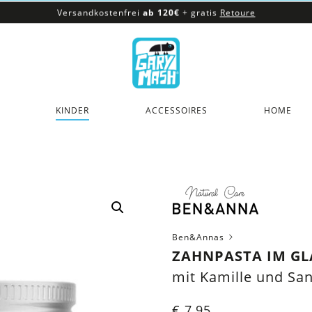
Versandkostenfrei
ab 120€
+ gratis
Retoure
100% veganes & fair produziertes Sortiment
Versandkostenfrei
ab 120€
+ gratis
Retoure
KINDER
ACCESSOIRES
HOME
Ben&Annas
ZAHNPASTA IM GLA
mit Kamille und Sa
€
7,95