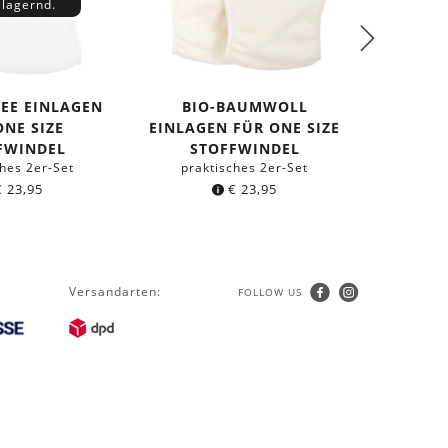
 lagernd.
TEE EINLAGEN
BIO-BAUMWOLL
ONE SI
ONE SIZE
EINLAGEN FÜR ONE SIZE
BIO
pass
FWINDEL
STOFFWINDEL
ches 2er-Set
praktisches 2er-Set
€
23,95
€
23,95
Versandarten:
FOLLOW US