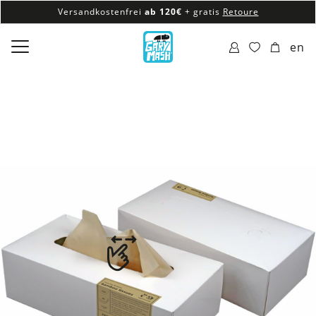
Versandkostenfrei
ab 120€
+ gratis
Retoure
100% veganes & fair produziertes Sortiment
en
Versandkostenfrei
ab 120€
+ gratis
Retoure