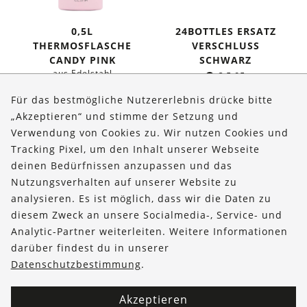
0,5L
24BOTTLES ERSATZ
THERMOSFLASCHE
VERSCHLUSS
CANDY PINK
SCHWARZ
aus Edelstahl
€
5,95
Ursprünglicher
Aktueller
€
34,95
€
29,95
Für das bestmögliche Nutzererlebnis drücke bitte
Preis
Preis
„Akzeptieren“ und stimme der Setzung und
war:
ist:
Verwendung von Cookies zu. Wir nutzen Cookies und
Über uns
€ 34,95
€ 29,95.
Tracking Pixel, um den Inhalt unserer Webseite
Bestellungen
deinen Bedürfnissen anzupassen und das
Nutzungsverhalten auf unserer Website zu
Kontakt & Hilfe
analysieren. Es ist möglich, dass wir die Daten zu
diesem Zweck an unsere Socialmedia-, Service- und
FOLLOW US
Analytic-Partner weiterleiten. Weitere Informationen
darüber findest du in unserer
Datenschutzbestimmung
.
Akzeptieren