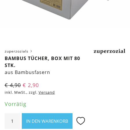
zuperzozials
BAMBUS TÜCHER, BOX MIT 80
STK.
aus Bambusfasern
Ursprünglicher
Aktueller
€
4,90
€
2,90
Preis
Preis
inkl. MwSt., zzgl.
Versand
war:
ist:
Vorrätig
€ 4,90
€ 2,90.
Bambus
IN DEN WARENKORB
Tücher,