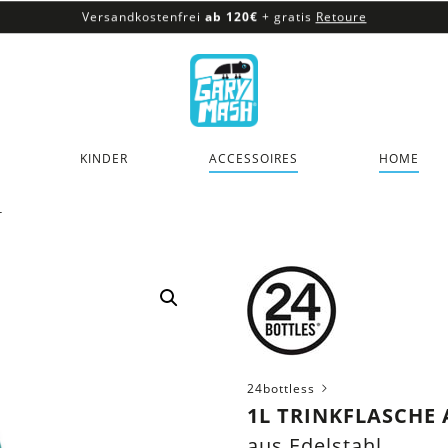
Versandkostenfrei
ab 120€
+ gratis
Retoure
100% veganes & fair produziertes Sortiment
Versandkostenfrei
ab 120€
+ gratis
Retoure
KINDER
ACCESSOIRES
HOME
r
24bottless
1L TRINKFLASCHE 
aus Edelstahl