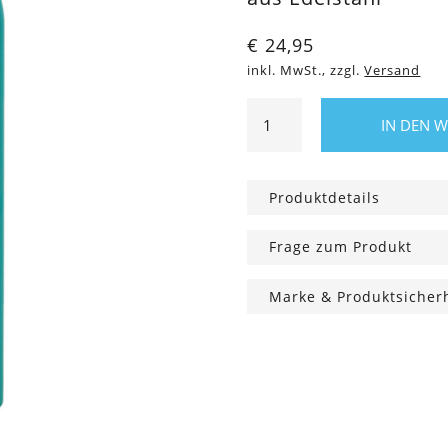
€
24,95
inkl. MwSt., zzgl.
Versand
1l
IN DEN 
Trinkflasche
Atlantic
Bay
Produktdetails
Menge
Frage zum Produkt
Marke & Produktsicher