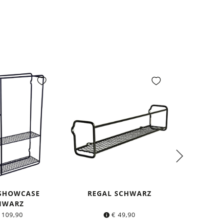
 SHOWCASE
REGAL SCHWARZ
DIN A3
HWARZ
MIT 
109,90
€
49,90