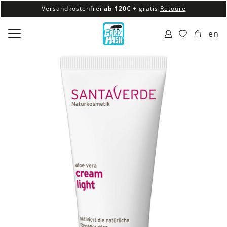
Versandkostenfrei
ab 120€
+ gratis
Retoure
100% veganes & fair produziertes Sortiment
en
Versandkostenfrei
ab 120€
+ gratis
Retoure