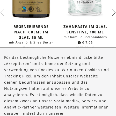
REGENERIERENDE
ZAHNPASTA IM GLAS,
NACHTCREME IM
SENSITIVE, 100 ML
mit Kamille und Sanddorn
GLAS, 50 ML
mit Arganöl & Shea Butter
€
7,95
€
21,90
(
€
79,50
/kg)
(
€
438,00
/l)
Für das bestmögliche Nutzererlebnis drücke bitte
„Akzeptieren“ und stimme der Setzung und
Verwendung von Cookies zu. Wir nutzen Cookies und
Über uns
Tracking Pixel, um den Inhalt unserer Webseite
Bestellungen
deinen Bedürfnissen anzupassen und das
Nutzungsverhalten auf unserer Website zu
Kontakt & Hilfe
analysieren. Es ist möglich, dass wir die Daten zu
diesem Zweck an unsere Socialmedia-, Service- und
FOLLOW US
Analytic-Partner weiterleiten. Weitere Informationen
darüber findest du in unserer