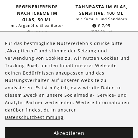
REGENERIERENDE
ZAHNPASTA IM GLAS,
NACHTCREME IM
SENSITIVE, 100 ML
mit Kamille und Sanddorn
GLAS, 50 ML
mit Arganöl & Shea Butter
€
7,95
€
21,90
(
€
79,50
/kg)
(
€
438,00
/l)
Für das bestmögliche Nutzererlebnis drücke bitte
„Akzeptieren“ und stimme der Setzung und
Verwendung von Cookies zu. Wir nutzen Cookies und
Über uns
Tracking Pixel, um den Inhalt unserer Webseite
Bestellungen
deinen Bedürfnissen anzupassen und das
Nutzungsverhalten auf unserer Website zu
Kontakt & Hilfe
analysieren. Es ist möglich, dass wir die Daten zu
diesem Zweck an unsere Socialmedia-, Service- und
FOLLOW US
Analytic-Partner weiterleiten. Weitere Informationen
darüber findest du in unserer
Datenschutzbestimmung
.
Akzeptieren