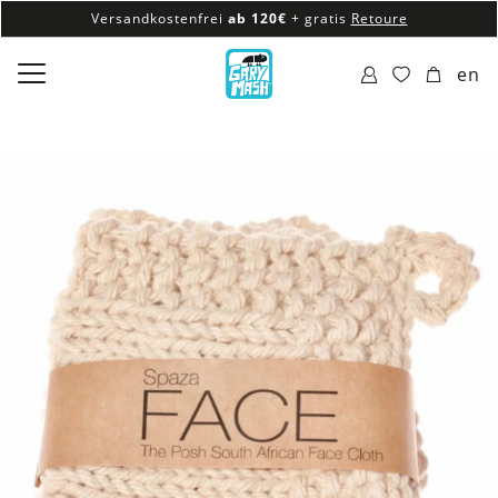
Versandkostenfrei
ab 120€
+ gratis
Retoure
100% veganes & fair produziertes Sortiment
en
Versandkostenfrei
ab 120€
+ gratis
Retoure